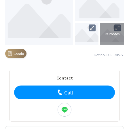
+5 Photos
Condo
Ref no. LUR-R0572
Contact
Call