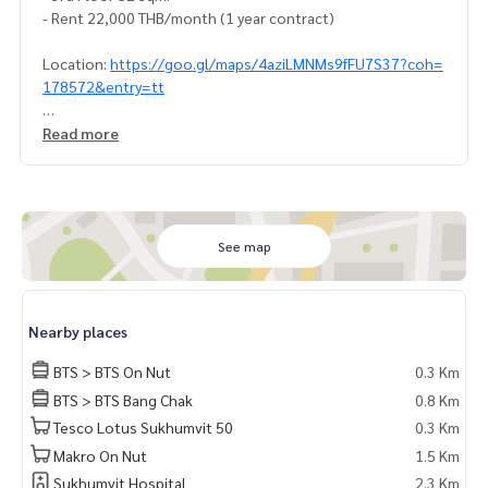
- Rent 22,000 THB/month (1 year contract)
Location:
https://goo.gl/maps/4aziLMNMs9fFU7S37?coh=
178572&entry=tt
📌LINE CONTACT: @lurofficial
Read more
📌FACEBOOK PAGE: fb.me/lusciousrealty
📌TEL No. CONTACT
K. Arm
082-4445388
K. Tae
094-9499694
K. Tee
094-9699114
See map
#LUR #lusciousrealty #realty #realestate #realestateage
nt #home #homeforrent #homeforsale #homeforsell #ho
meforbuy #townhome #townhomeforrent #townhomefors
Nearby places
ale #townhomeforsell #townhomeforbuy #townhouse #t
ownhouseforrent #townhomeforsale #townhouseforsell
BTS > BTS On Nut
0.3 Km
#townhouseforbuy #forrentcondo #Luxurycondo #Condo
BTS > BTS Bang Chak
0.8 Km
Sukhumvit #CONDOEXCHANGE #CondoRentalsBangkok #R
Tesco Lotus Sukhumvit 50
0.3 Km
entSellCondoBangkok #CondoMarket #CondoDD #Sukhu
mvit #CBD #ทำงานด้วยใจ #ใช้ความรู้ทำงาน #บ้านและสวน #P
Makro On Nut
1.5 Km
hetkasem #ใจกลางเมือง #สุขุมวิท #เพชรเกษม #คอนโด #ขายค
Sukhumvit Hospital
2.3 Km