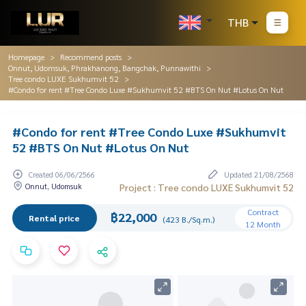
THB
Homepage
Recommend posts
Onnut, Udomsuk, Phrakhanong, Bangchak, Punnawithi
Tree condo LUXE Sukhumvit 52
#Condo for rent #Tree Condo Luxe #Sukhumvit 52 #BTS On Nut #Lotus On Nut
#Condo for rent #Tree Condo Luxe #Sukhumvit
52 #BTS On Nut #Lotus On Nut
Created 06/06/2566
Updated 21/08/2568
Onnut, Udomsuk
Project : Tree condo LUXE Sukhumvit 52
Contract
฿22,000
Rental price
(423 B./Sq.m.)
12 Month