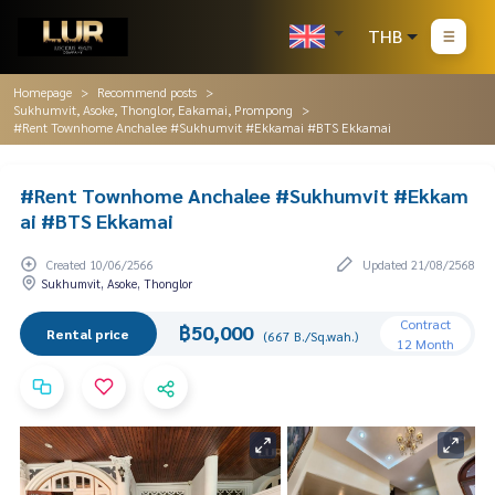
THB
Homepage
Recommend posts
Sukhumvit, Asoke, Thonglor, Eakamai, Prompong
#Rent Townhome Anchalee #Sukhumvit #Ekkamai #BTS Ekkamai
#Rent Townhome Anchalee #Sukhumvit #Ekkam
ai #BTS Ekkamai
Created 10/06/2566
Updated 21/08/2568
Sukhumvit, Asoke, Thonglor
Contract
฿50,000
Rental price
(667 B./Sq.wah.)
12 Month