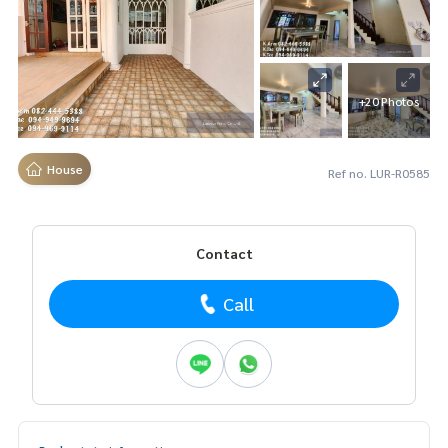
+20 Photos
House
Ref no. LUR-R0585
Contact
Call