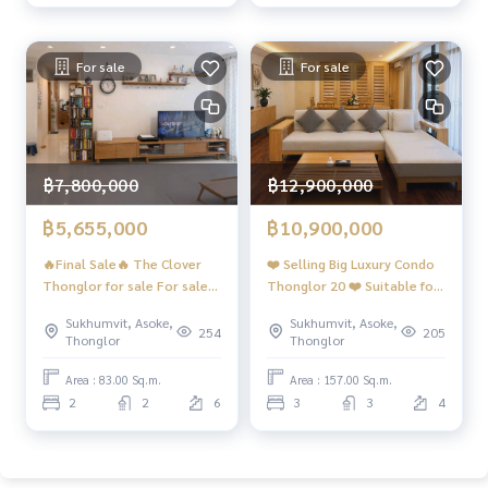
For sale
For sale
฿7,800,000
฿12,900,000
฿5,655,000
฿10,900,000
🔥Final Sale🔥 The Clover
❤️ Selling Big Luxury Condo
Thonglor for sale For sale
Thonglor 20 ❤️ Suitable for
The Clover Thonglor Soi 18
investment FOR SALE –
Sukhumvit, Asoke,
Sukhumvit, Asoke,
#2 bedrooms, 2 bathrooms
Luxury Condo in Thonglor
254
205
Thonglor
Thonglor
#Beautiful room
20
Area : 83.00 Sq.m.
Area : 157.00 Sq.m.
2
2
6
3
3
4