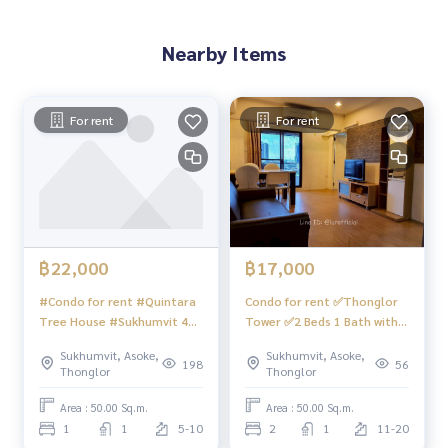
บ้านหรู #ขายเช่าบ้าน #บ้านใกล้รถไฟฟ้า #บ้านใกล้bts #ฝากขา
ยเช่า #บ้านคอนโดที่ดิน #นายหน้ามืออาชีพ #สินเชื่อ #ปรึกษาสิ
Nearby Items
นเชื่อฟรี #อยากมีบ้าน #บ้านหลังแรก #บ้านหลังที่สอง #อยากมี
คอนโด #อยากมีบ้าน #รับปรึกษางานอสังหาริมทรัพย์ #อสังหาริ
มทรัพย์
For rent
For rent
฿22,000
฿17,000
#Condo for rent #Quintara
Condo for rent ✅️Thonglor
Tree House #Sukhumvit 42
Tower ✅️2 Beds 1 Bath with
#BTS Ekkamai
bathtub ✅️Usable area 50
Sukhumvit, Asoke,
Sukhumvit, Asoke,
sq.m.
198
56
Thonglor
Thonglor
Area : 50.00 Sq.m.
Area : 50.00 Sq.m.
1
1
5-10
2
1
11-20