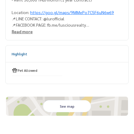
Location:
https://goo.gl/maps/9MMePo7C5F6uN6w69
📌LINE CONTACT: @lurofficial
📌FACEBOOK PAGE: fb.me/lusciousrealty
📌TEL No. CONTACT
Read more
K. Arm
082-4445388
K. Tae
094-9499694
K. Tee
094-9699114
Highlight
#LUR #lusciousrealty #realty #realestate #realestateage
nt #home #homeforrent #homeforsale #homeforsell #ho
meforbuy #townhome #townhomeforrent #townhomefors
Pet Allowed
ale #townhomeforsell #townhomeforbuy #townhouse #t
ownhouseforrent #townhomeforsale #townhouseforsell
#townhouseforbuy #forrentcondo #Luxurycondo #Condo
Sukhumvit #CONDOEXCHANGE #CondoRentalsBangkok #R
entSellCondoBangkok #CondoMarket #CondoDD #Sukhu
mvit #CBD #ทำงานด้วยใจ #ใช้ความรู้ทำงาน #บ้านและสวน #P
See map
hetkasem #ใจกลางเมือง #สุขุมวิท #เพชรเกษม #คอนโด #ขายค
อนโด #เช่าคอนโด #คอนโดให้เช่า #รับฝากขายเช่าบ้านคอนโด #
ขายเช่าคอนโด #คอนโดหรู #คอนโดใกล้รถไฟฟ้า #คอนโดใกล้bt
s #บ้าน #บ้านหรู #ขายบ้าน #ซื้อบ้าน #เช่าบ้าน #บ้านให้เช่า #