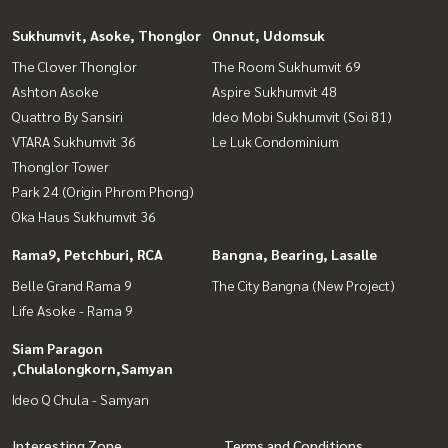
Sukhumvit, Asoke, Thonglor
Onnut, Udomsuk
The Clover Thonglor
The Room Sukhumvit 69
Ashton Asoke
Aspire Sukhumvit 48
Quattro By Sansiri
Ideo Mobi Sukhumvit (Soi 81)
VTARA Sukhumvit 36
Le Luk Condominium
Thonglor Tower
Park 24 (Origin Phrom Phong)
Oka Haus Sukhumvit 36
Rama9, Petchburi, RCA
Bangna, Bearing, Lasalle
Belle Grand Rama 9
The City Bangna (New Project)
Life Asoke - Rama 9
Siam Paragon
,Chulalongkorn,Samyan
Ideo Q Chula - Samyan
Interesting Zone
Terms and Conditions