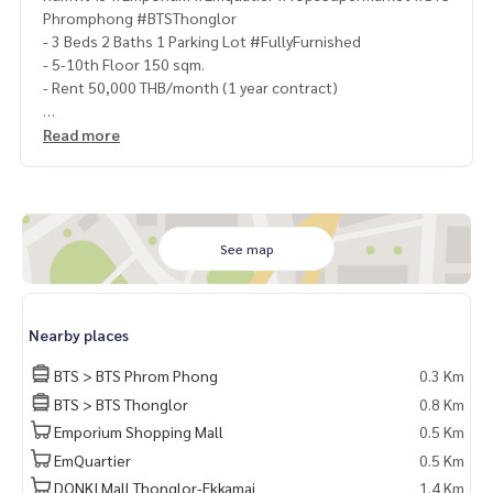
Phromphong #BTSThonglor
- 3 Beds 2 Baths 1 Parking Lot #FullyFurnished
- 5-10th Floor 150 sqm.
- Rent 50,000 THB/month (1 year contract)
Location:
https://maps.app.goo.gl/LTHvz5Lfe9iFX2Sf9
Read more
📌LINE CONTACT: @lurofficial
📌FACEBOOK PAGE: fb.me/lusciousrealty
📌TEL No. CONTACT
K. Arm
082-4445388
See map
K. Tae
094-9499694
K. Tee
094-9699114
#LUR #lusciousrealty #realty #realestate #realestateage
Nearby places
nt #home #homeforrent #homeforsale #homeforsell #ho
meforbuy #townhome #townhomeforrent #townhomefors
BTS > BTS Phrom Phong
0.3 Km
ale #townhomeforsell #townhomeforbuy #townhouse #t
BTS > BTS Thonglor
0.8 Km
ownhouseforrent #townhomeforsale #townhouseforsell
Emporium Shopping Mall
0.5 Km
#townhouseforbuy #forrentcondo #Luxurycondo #Condo
Sukhumvit #CONDOEXCHANGE #CondoRentalsBangkok #R
EmQuartier
0.5 Km
entSellCondoBangkok #CondoMarket #CondoDD #Sukhu
DONKI Mall Thonglor-Ekkamai
1.4 Km