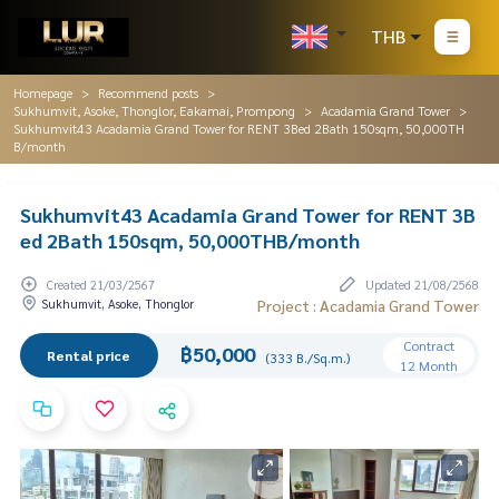
THB
Homepage
Recommend posts
Sukhumvit, Asoke, Thonglor, Eakamai, Prompong
Acadamia Grand Tower
Sukhumvit43 Acadamia Grand Tower for RENT 3Bed 2Bath 150sqm, 50,000TH
B/month
Sukhumvit43 Acadamia Grand Tower for RENT 3B
ed 2Bath 150sqm, 50,000THB/month
Created 21/03/2567
Updated 21/08/2568
Sukhumvit, Asoke, Thonglor
Project : Acadamia Grand Tower
Contract
฿50,000
Rental price
(333 B./Sq.m.)
12 Month