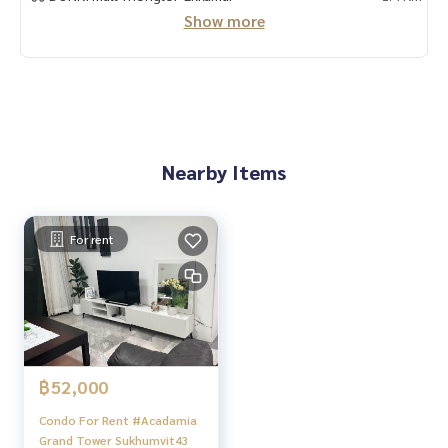
mvit #CBD #ทำงานด้วยใจ #ใช้ความรู้ทำงาน #บ้านและสวน #P
Show more
hetkasem #ใจกลางเมือง #สุขุมวิท #เพชรเกษม #คอนโด #ขายค
อนโด #เช่าคอนโด #คอนโดให้เช่า #รับฝากขายเช่าบ้านคอนโด #
ขายเช่าคอนโด #คอนโดหรู #คอนโดใกล้รถไฟฟ้า #คอนโดใกล้bt
s #บ้าน #บ้านหรู #ขายบ้าน #ซื้อบ้าน #เช่าบ้าน #บ้านให้เช่า #
บ้านหรู #ขายเช่าบ้าน #บ้านใกล้รถไฟฟ้า #บ้านใกล้bts #ฝากขา
ยเช่า #บ้านคอนโดที่ดิน #นายหน้ามืออาชีพ #สินเชื่อ #ปรึกษาสิ
นเชื่อฟรี #อยากมีบ้าน #บ้านหลังแรก #บ้านหลังที่สอง #อยากมี
Nearby Items
คอนโด #อยากมีบ้าน #รับปรึกษางานอสังหาริมทรัพย์ #อสังหาริ
มทรัพย์
For rent
฿52,000
Condo For Rent #Acadamia
Grand Tower Sukhumvit43