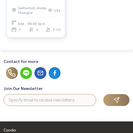
Sukhumvit, Asoke,
193
Thonglor
Area : 150.00 Sq.m.
3
2
5-10
Contact for more
Join Our Newsletter
Condo