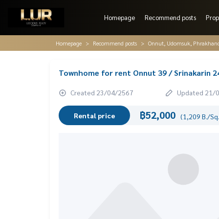
Homepage
Recommend posts
Prop
Homepage
Recommend posts
Onnut, Udomsuk, Phrakhano
Townhome for rent Onnut 39 / Srinakarin 2
Created 23/04/2567
Updated 21/
฿52,000
Rental price
(1,209 B./Sq