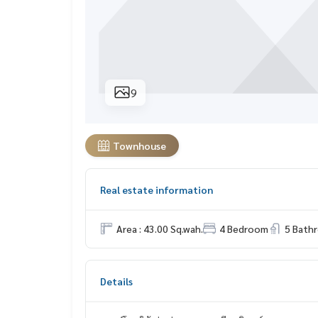
9
Townhouse
Real estate information
Area : 43.00 Sq.wah.
4 Bedroom
5 Bath
Details