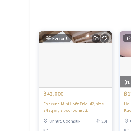
ตู้เย็น 20คิว
ทีวี 55นิ้ว (ใหม่)
แอร์ 7ตัว(ใหม่)
เครื่องซักผ้า 1
เตียงนอน พร้อม ที่นอน หมอน ผ้าห่ม
For rent
จอดรถ 2คัน 2 parking
สัญญาขั้นต่ำ 2ปี
Minimum 2 years lease
ราคา 52,000 บาท
Rent 52,000 per month
฿1
Inbox
฿42,000
฿1
หรือ
Line official : @lurofficial
For rent: Mini Loft Pridi 42, size
Hou
24 sq m., 2 bedrooms, 2
Kae
#HouseforrentinOnnut
bathrooms, 2 parking spaces,
fri
Onnut, Udomsuk
201
#Onnut #Onnut39 #Srinakarin24
42,000 baht per month.
a h
#บ้านเช่า #ทาวน์โฮมให้เช่า #บ้านสวย #บ้านรีโนเวทใ
bed