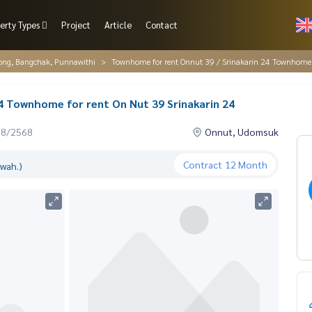
erty Types
Project
Article
Contact
ng, Bangchak, Punnawithi
Townhome for rent Onnut 39 / Srinakarin 24 Townhome f
4 Townhome for rent On Nut 39 Srinakarin 24
08/2568
Onnut, Udomsuk
Contract
12 Month
.wah.)