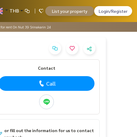
THB
List your property
Login/Register
or rent On Nut 39 Srinakarin 24
Contact
Call
or fill out the information for us to contact