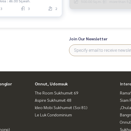
Area : 46.00 Sq.wah.
500.00 Sq.m.
more than 5
q.w., the area of ​​the area of ​​
3
3
2
 250 sqm.- Sell 15.9 million
t (negotiable price)
Join Our Newsletter
onglor
Onnut, Udomsuk
Inter
The Room Sukhumvit 69
Rama9
Aspire Sukhumvit 48
Siam 
Ideo Mobi Sukhumvit (Soi 81)
,Chul
Le Luk Condominium
Bangn
Onnut
Phong)
Sukhu