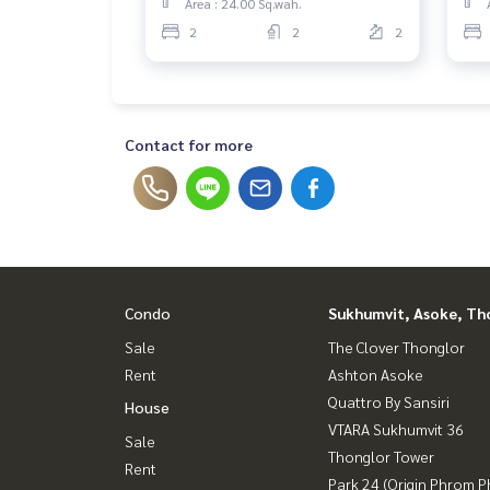
Area : 24.00 Sq.wah.
stth 1286 22/0424
46 s
2
2
2
use
bah
Contact for more
Condo
Sukhumvit, Asoke, Th
Sale
The Clover Thonglor
Rent
Ashton Asoke
Quattro By Sansiri
House
VTARA Sukhumvit 36
Sale
Thonglor Tower
Rent
Park 24 (Origin Phrom 