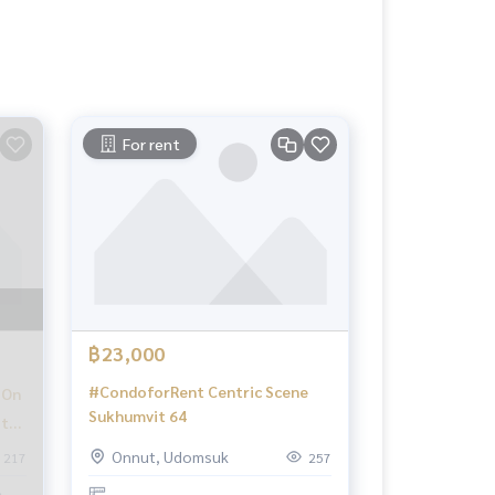
For rent
฿23,000
#CondoforRent Centric Scene
 On
Sukhumvit 64
 to
Onnut, Udomsuk
217
257