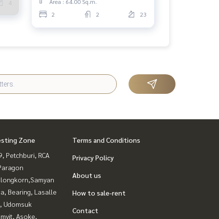
Area : 64.00 Sq.m.
4
2
2
23
esting Zone
Terms and Conditions
, Petchburi, RCA
Privacy Policy
Paragon
About us
alongkorn,Samyan
a, Bearing, Lasalle
How to sale-rent
, Udomsuk
Contact
mvit, Asoke,