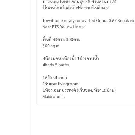
ทาวน์โฮม ให้เช่า อ่อนนุช 39 ศรีนครินทร์24
รีโนเวทใหม่ ใกล้รถไฟฟ้าสายสีเหลือง ✅️
Townhome newly renovated Onnut 39 / Srinakari
Near BTS Yellow Line ✅️
พื้นที่ 43ตรว. 300ตรม.
300 sq.m.
4ห้องนอน 5ห้องน้ำ 1อ่างอาบน้ำ
4beds 5 baths
1ครัว kitchen
1รับแขก livingroom
1ห้องเอนกประสงค์ (เก็บของ, ห้องแม่บ้าน)
Maidroom
จัดสวน น้ำพุ บ่อปลา หน้าบ้าน
ตบแต่งพร้อมเข้าอยู่ (ตกแต่งเสร็จ กลางเดือน พ.ค.)
Furniture will be ready in May