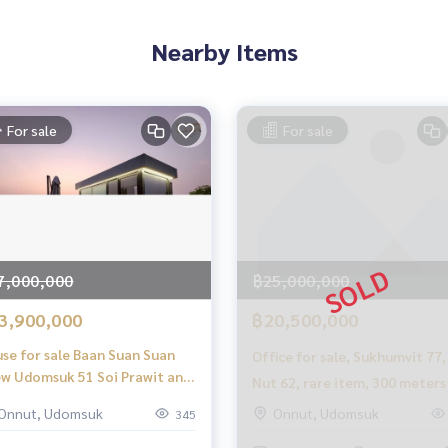
Nearby Items
For sale
For sale
7,000,000
฿25,000,000
3,900,000
฿20,500,000
se for sale Baan Suan Suan
Office for sale, Sukhumvit 77,
w Udomsuk 51 Soi Prawit and
Nut 62, rare item, 300 meters
ends 6 newly built, ready- 2 and
the BTS
Onnut, Udomsuk
Onnut, Udomsuk
345
alf layers, with a roof- 3
หม่ #อ่อนนุช #บ้านเช่าอ่อนนุช
rooms, 3 water, parking- size