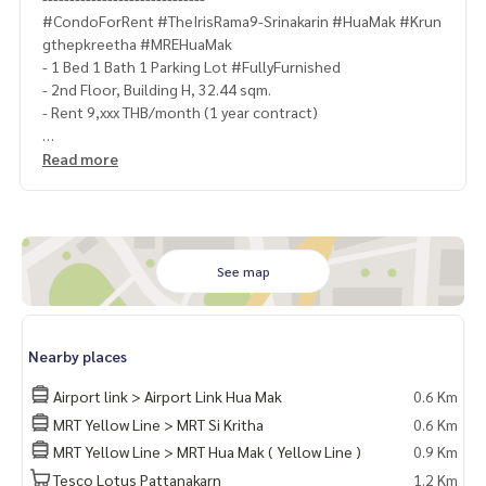
#CondoForRent #TheIrisRama9-Srinakarin #HuaMak #Krun
gthepkreetha #MREHuaMak
- 1 Bed 1 Bath 1 Parking Lot #FullyFurnished
- 2nd Floor, Building H, 32.44 sqm.
- Rent 9,xxx THB/month (1 year contract)
Location:
https://maps.app.goo.gl/swYB6yJgcPNqPDbz8
Read more
📌LINE CONTACT: @lurofficial
📌FACEBOOK PAGE: fb.me/lusciousrealty
📌CONTACT
094 - 969 - 9114
See map
#LUR #lusciousrealty #realty #realestate #realestateage
nt #home #homeforrent #homeforsale #homeforsell #ho
Nearby places
meforbuy #townhome #townhomeforrent #townhomefors
ale #townhomeforsell #townhomeforbuy #townhouse #t
Airport link > Airport Link Hua Mak
0.6 Km
ownhouseforrent #townhomeforsale #townhouseforsell
MRT Yellow Line > MRT Si Kritha
0.6 Km
#townhouseforbuy #forrentcondo #Luxurycondo #Condo
MRT Yellow Line > MRT Hua Mak ( Yellow Line )
0.9 Km
Sukhumvit #CONDOEXCHANGE #CondoRentalsBangkok #R
entSellCondoBangkok #CondoMarket #CondoDD #Sukhu
Tesco Lotus Pattanakarn
1.2 Km