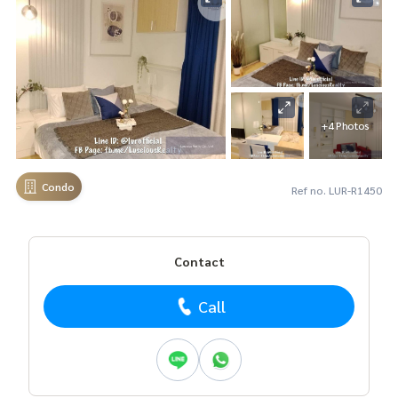
+4 Photos
Condo
Ref no. LUR-R1450
Contact
Call