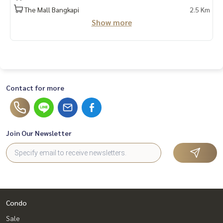
mvit #CBD #ทำงานด้วยใจ #ใช้ความรู้ทำงาน #บ้านและสวน #P
The Mall Bangkapi
2.5 Km
hetkasem #ใจกลางเมือง #สุขุมวิท #เพชรเกษม #คอนโด #ขายค
Show more
อนโด #เช่าคอนโด #คอนโดให้เช่า #รับฝากขายเช่าบ้านคอนโด #
ขายเช่าคอนโด #คอนโดหรู #คอนโดใกล้รถไฟฟ้า #คอนโดใกล้bt
s #บ้าน #บ้านหรู #ขายบ้าน #ซื้อบ้าน #เช่าบ้าน #บ้านให้เช่า #
บ้านหรู #ขายเช่าบ้าน #บ้านใกล้รถไฟฟ้า #บ้านใกล้bts #ฝากขา
ยเช่า #บ้านคอนโดที่ดิน #นายหน้ามืออาชีพ #สินเชื่อ #ปรึกษาสิ
นเชื่อฟรี #อยากมีบ้าน #บ้านหลังแรก #บ้านหลังที่สอง #อยากมี
Contact for more
คอนโด #อยากมีบ้าน #รับปรึกษางานอสังหาริมทรัพย์ #อสังหาริ
มทรัพย์
Join Our Newsletter
Condo
Sale