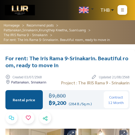
THB
Homepage
Recommend posts
Pattanakan,Srinakarin,Krungthep Kreetha, Suanluang
The IRIS Rama 9 - Srinakarin
For rent: The Iris Rama 9-Srinakarin. Beautiful room, ready to move in
For rent: The Iris Rama 9-Srinakarin. Beautiful ro
om, ready to move in
Created 03/07/2568
Updated 21/08/2568
Pattanakan, Srinakarin
Project : The IRIS Rama 9 - Srinakarin
฿9,800
Contract
Rental price
฿9,200
12 Month
(284 B./Sq.m.)