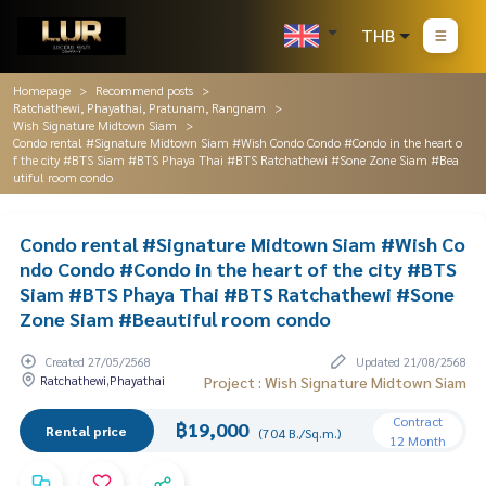
THB
Homepage
Recommend posts
Ratchathewi, Phayathai, Pratunam, Rangnam
Wish Signature Midtown Siam
Condo rental #Signature Midtown Siam #Wish Condo Condo #Condo in the heart o
f the city #BTS Siam #BTS Phaya Thai #BTS Ratchathewi #Sone Zone Siam #Bea
utiful room condo
Condo rental #Signature Midtown Siam #Wish Co
ndo Condo #Condo in the heart of the city #BTS
Siam #BTS Phaya Thai #BTS Ratchathewi #Sone
Zone Siam #Beautiful room condo
Created 27/05/2568
Updated 21/08/2568
Ratchathewi,Phayathai
Project : Wish Signature Midtown Siam
Contract
฿19,000
Rental price
(704 B./Sq.m.)
12 Month