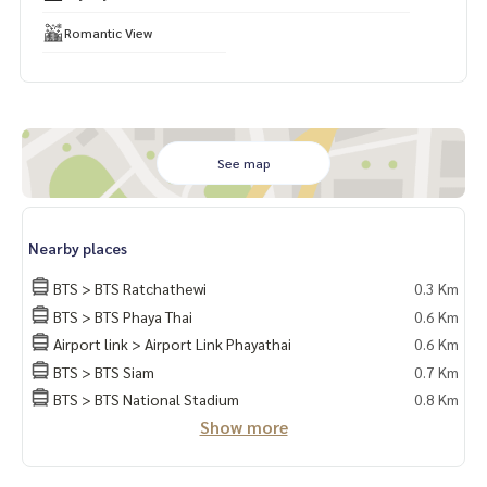
📌LINE CONTACT: @lurofficial
📌FACEBOOK PAGE: fb.me/lusciousrealty
Romantic View
📌CONTACT
K. Ariyah
082-4445388
K. Smith
087-9194552
K. Pummie
094-9499694
#LUR #lusciousrealty #realty #realestate #realestateage
nt #home #homeforrent #homeforsale #homeforsell #ho
See map
meforbuy #townhome #townhomeforrent #townhomefors
ale #townhomeforsell #townhomeforbuy #townhouse #t
ownhouseforrent #townhomeforsale #townhouseforsell
Nearby places
#townhouseforbuy #forrentcondo #Luxurycondo #Condo
Sukhumvit #CONDOEXCHANGE #CondoRentalsBangkok #R
BTS > BTS Ratchathewi
0.3 Km
entSellCondoBangkok #CondoMarket #CondoDD #Sukhu
BTS > BTS Phaya Thai
0.6 Km
mvit #CBD #ทำงานด้วยใจ #ใช้ความรู้ทำงาน #บ้านและสวน #P
Airport link > Airport Link Phayathai
0.6 Km
hetkasem #ใจกลางเมือง #สุขุมวิท #เพชรเกษม #คอนโด #ขายค
อนโด #เช่าคอนโด #คอนโดให้เช่า #รับฝากขายเช่าบ้านคอนโด #
BTS > BTS Siam
0.7 Km
ขายเช่าคอนโด #คอนโดหรู #คอนโดใกล้รถไฟฟ้า #คอนโดใกล้bt
BTS > BTS National Stadium
0.8 Km
s #บ้าน #บ้านหรู #ขายบ้าน #ซื้อบ้าน #เช่าบ้าน #บ้านให้เช่า #
Show more
บ้านหรู #ขายเช่าบ้าน #บ้านใกล้รถไฟฟ้า #บ้านใกล้bts #ฝากขา
ยเช่า #บ้านคอนโดที่ดิน #นายหน้ามืออาชีพ #สินเชื่อ #ปรึกษาสิ
นเชื่อฟรี #อยากมีบ้าน #บ้านหลังแรก #บ้านหลังที่สอง #อยากมี