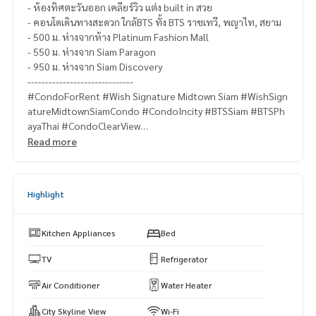
- ห้องทิศตะวันออก เคลียร์วิว แต่ง built in สวย
- คอนโดเดินทางสะดวก ใกล้BTS ทั้ง BTS ราชเทวี, พญาไท, สยาม
- 500 ม. ห่างจากห้าง Platinum Fashion Mall
- 550 ม. ห่างจาก Siam Paragon
- 950 ม. ห่างจาก Siam Discovery
------------------------------
#CondoForRent #Wish Signature Midtown Siam #WishSign
atureMidtownSiamCondo #CondoIncity #BTSSiam #BTSPh
ayaThai #CondoClearView
- 1 Bed 1 Bath 1 Parking Lot #FullyFurnished
Read more
- 5-10 Floor 35 sqm.
- Rent 23,000 THB/month (1 year contract)
- East-facing room with clear view and beautiful built-ins.
Highlight
- Condo with convenient transportation, close to BTS Ratc
hathewi, Phaya Thai, and Siam stations.
- 500 m. from Platinum Fashion Mall
Kitchen Appliances
Bed
- 550 m. from Siam Paragon
- 950 m. from Siam Discovery
TV
Refrigerator
Location:
https://maps.app.goo.gl/f7ekvAhT9u2oyjKx9
Air Conditioner
Water Heater
City Skyline View
Wi-Fi