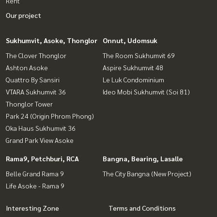
Rent
Our project
Sukhumvit, Asoke, Thonglor
Onnut, Udomsuk
The Clover Thonglor
The Room Sukhumvit 69
Ashton Asoke
Aspire Sukhumvit 48
Quattro By Sansiri
Le Luk Condominium
VTARA Sukhumvit 36
Ideo Mobi Sukhumvit (Soi 81)
Thonglor Tower
Park 24 (Origin Phrom Phong)
Oka Haus Sukhumvit 36
Grand Park View Asoke
Rama9, Petchburi, RCA
Bangna, Bearing, Lasalle
Belle Grand Rama 9
The City Bangna (New Project)
Life Asoke - Rama 9
Interesting Zone
Terms and Conditions