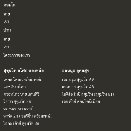
คอนโด
ขาย
เช่า
บ้าน
ขาย
เช่า
โครงการของเรา
สุขุมวิท อโศก ทองหล่อ
อ่อนนุช อุดมสุข
เดอะ โคลเวอร์ ทองหล่อ
เดอะ รูม สุขุมวิท 69
แอชตัน อโศก
แอสปาย สุขุมวิท 48
ควอทโทร บาย แสนสิริ
ไอดีโอ โมบิ สุขุมวิท (สุขุมวิท 81)
วีธารา สุขุมวิท 36
เลอ ลักซ์ คอนโดมิเนียม
ทองหล่อ ทาวเวอร์
พาร์ค 24 ( ออริจิ้น พร้อมพงษ์ )
โอกะ เฮ้าส์ สุขุมวิท 36