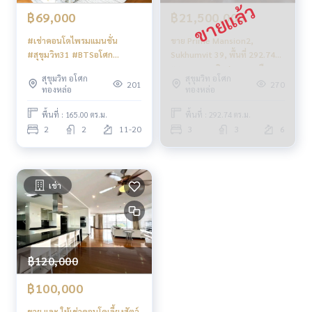
฿69,000
฿21,500,000
#เช่าคอนโดไพรมแมนชั่น
ขาย Prime Mansion2,
#สุขุมวิท31 #BTSอโศก
Sukhumvit 39, พื้นที่ 292.74
#BTSพร้อมพงษ์
ตรม. หายาก วิวสวนและเมือง
สุขุมวิท อโศก
สุขุมวิท อโศก
201
270
ทองหล่อ
ทองหล่อ
พื้นที่ : 165.00 ตร.ม.
พื้นที่ : 292.74 ตร.ม.
2
2
11-20
3
3
6
เช่า
฿120,000
฿100,000
ขาย และ ให้เช่าคอนโดเลี้ยงสัตว์