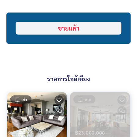
nt #home #homeforrent #homeforsale #homeforsell #ho
meforbuy #townhome #townhomeforrent #townhomefors
ale #townhomeforsell #townhomeforbuy #townhouse #t
ownhouseforrent #townhomeforsale #townhouseforsell
ขายแล้ว
#townhouseforbuy #forrentcondo #Luxurycondo #Condo
Sukhumvit #CONDOEXCHANGE #CondoRentalsBangkok #R
entSellCondoBangkok #CondoMarket #CondoDD #Sukhu
mvit #Phetkasem #Sukhumvit #Phetkasem #Condo #Con
do for sale #Condo for rent #Condo for rent #Condo renta
l sale #Luxury condo #Condo near BTS #Condo near bts #
house #luxury house #house for sale #buy a house #rent
a house #house for rent #luxury house #house for sale #h
รายการใกล้เคียง
ouse near BTS #house near bts #deposit for sale #condo
house land #Professional broker #Loan #Free loan consul
tation #Want to have a home #First home #Second home
#real estate
เช่า
ขาย
฿23,000,000