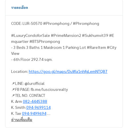
รายละเอียด
CODE: LUR-S0570 #Phromphong / #Phromphong
#LuxuryCondoforSale #PrimeMansion2 #Sukhumvit39 #E
mquartier #BTSPhrompong
- 3 Beds 3 Baths 1 Maidroom 1 Parking Lot #RareItem #City
View
- 6th Floor 292.74 sqm.
Location:
https://goo.gl/maps/DuWa1nhfgLemNTQB7
📌LINE: @lurofficial
📌FB PAGE: fb.me/lusciousrealty
📌TEL NO. CONTACT
K. Arm
082-4445388
K. Smith
094-9699114
K. Tae
094-9499694
อ่านเพิ่มเติม
#LUR #lusciousrealty #realty #realestate #realestateage