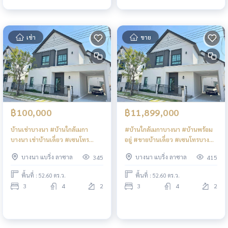
เช่า
ขาย
฿100,000
฿11,899,000
บ้านเช่าบางนา #บ้านใกล้เมกา
#บ้านใกล้เมกาบางนา #บ้านพร้อม
บางนา เช่าบ้านเดี่ยว #เซนโทร
อยู่ #ขายบ้านเดี่ยว #เซนโทรบางนา
บางนา #เมกาบางนา #รพ.พริ้นซ์
#เมกาบางนา #รพ.พริ้นซ์สุวรรณภูมิ
บางนา แบริ่ง ลาซาล
บางนา แบริ่ง ลาซาล
345
415
สุวรรณภูมิ HouseForRent
#รร.นานาชาติคอนคอร์เดียน
#CentroBangna #Megabangna
#CondoforSale #CentroBangna
พื้นที่ : 52.60 ตร.ว.
พื้นที่ : 52.60 ตร.ว.
#PrincHospitalSuvarnabhumi
#Megabangna
3
4
2
3
4
2
#PrincHospitalSuvarnabhumi
#ConcordianInternationalScho
ol