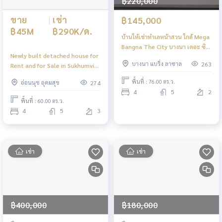
฿220,000
ขาย
|
เช่า
฿145,000
฿45M
฿290K/ด.
บ้านให้เช่าทำเลหน้าสวน ใกล้ Mega
Bangna The City บางนา เดอะ ซิตี้
Newly built detached house for
บางนา (โครงการใหม่)
บางนา แบริ่ง ลาซาล
263
Rent and for Sale in Sukhumvit
71 บ้านหรู ใหม่ ทรงโมเดิร์นให้เช่า
พื้นที่ : 76.00 ตร.ว.
อ่อนนุช อุดมสุข
274
และขาย ในซอยสุขุมวิท 71 สวยมาก
4
5
2
กกก 👌
พื้นที่ : 60.00 ตร.ว.
4
5
3
เช่า
เช่า
฿400,000
฿180,000