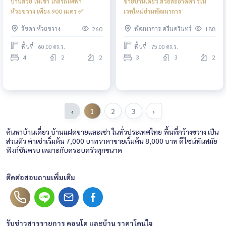
บ้านสวย ให้เช่า ใกล้รถไฟฟ้า
ขายบ้านเดี่ยว สวยสะอาดตา รีโน
ห้วยขวาง เพียง 900 เมตร ✅️
เวทใหม่ย่านพัฒนาการ
รัชดา ห้วยขวาง
พัฒนาการ ศรีนครินทร์
260
188
พื้นที่ : 60.00 ตร.ว.
พื้นที่ : 75.00 ตร.ว.
4
2
2
3
3
2
‹
1
2
3
›
ค้นหาบ้านเดี่ยว บ้านแฝดขายและเช่า ในทั่วประเทศไทย พื้นที่กว้างขวาง เป็น
ส่วนตัว ค่าเช่าเริ่มต้น 7,000 บาทราคาขายเริ่มต้น 8,000 บาท ดีไซน์ทันสมัย
ฟังก์ชันครบ เหมาะกับครอบครัวทุกขนาด
ติดต่อสอบถามเพิ่มเติม
รับข่าวสารรายการ คอนโด และบ้าน ราคาโดนใจ