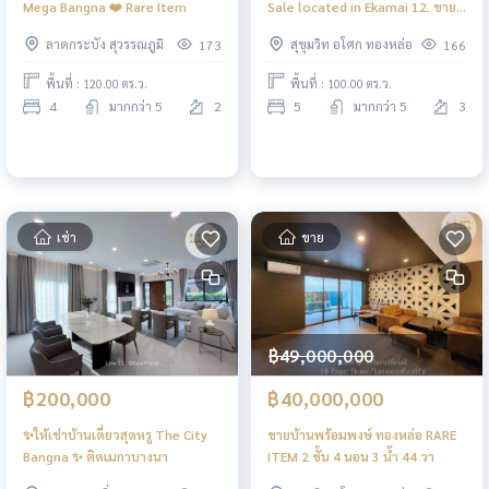
Mega Bangna ❤️ Rare Item
Sale located in Ekamai 12. ขาย
บ้านหรูสไตล์โมเดิร์น เอกมัย 12 ของ
ลาดกระบัง สุวรรณภูมิ
สุขุมวิท อโศก ทองหล่อ
173
166
Rare Item
พื้นที่ : 120.00 ตร.ว.
พื้นที่ : 100.00 ตร.ว.
4
มากกว่า 5
2
5
มากกว่า 5
3
เช่า
ขาย
฿49,000,000
฿200,000
฿40,000,000
✨ให้เช่าบ้านเดี่ยวสุดหรู The City
ขายบ้านพร้อมพงษ์ ทองหล่อ RARE
Bangna ✨ ติดเมกาบางนา
ITEM 2 ชั้น 4 นอน 3 น้ำ 44 วา