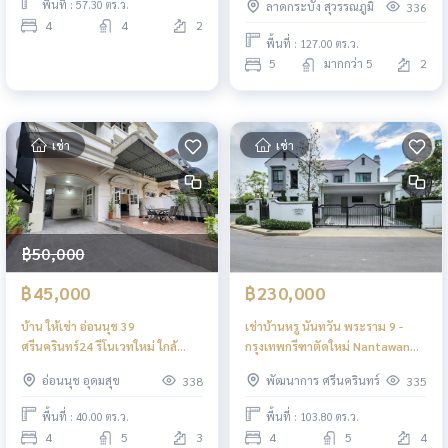
พื้นที่ : 57.30 ตร.ว.
ลาดกระบัง สุวรรณภูมิ
336
4
4
2
พื้นที่ : 127.00 ตร.ว.
5
มากกว่า 5
2
เช่า
เช่า
฿50,000
฿45,000
฿230,000
บ้าน ให้เช่า อ่อนนุช 39
เช่าบ้านหรู นันทวัน พระราม 9 -
ศรีนครินทร์24 รีโนเวทใหม่ ใกล้
กรุงเทพกรีฑาตัดใหม่ Nantawan
รถไฟฟ้าสายสีเหลือง ✅️
Rama 9 - New
อ่อนนุช อุดมสุข
พัฒนาการ ศรีนครินทร์
338
335
Krungthepkreetha MRTศรีกรีฑา
MRT SiKritha
พื้นที่ : 40.00 ตร.ว.
พื้นที่ : 103.80 ตร.ว.
4
5
3
4
5
4