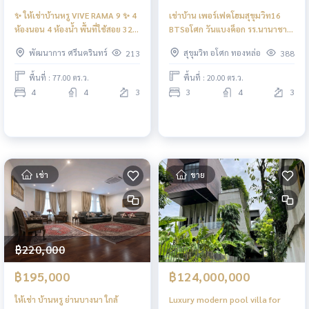
✨ ให้เช่าบ้านหรู VIVE RAMA 9 ✨ 4
เช่าบ้าน เพอร์เฟคโฮมสุขุมวิท16
ห้องนอน 4 ห้องน้ำ พื้นที่ใช้สอย 324
BTSอโศก วันแบงค็อก รร.นานาชาติ
ตรม.
นิสท์ LuxuryResidencesForRent
พัฒนาการ ศรีนครินทร์
สุขุมวิท อโศก ทองหล่อ
213
388
PerfectHomeSukhumvit16
BTSAsok OneBangkok
พื้นที่ : 77.00 ตร.ว.
พื้นที่ : 20.00 ตร.ว.
NISTInternationalSchool
4
4
3
3
4
3
เช่า
ขาย
฿220,000
฿195,000
฿124,000,000
ให้เช่า บ้านหรู ย่านบางนา ใกล้
Luxury modern pool villa for