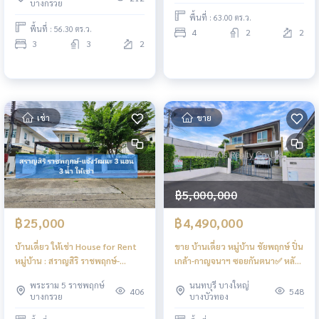
บางกรวย
พื้นที่ : 63.00 ตร.ว.
พื้นที่ : 56.30 ตร.ว.
4
2
2
3
3
2
เช่า
ขาย
฿5,000,000
฿25,000
฿4,490,000
บ้านเดี่ยว ให้เช่า House for Rent
ขาย บ้านเดี่ยว หมู่บ้าน ชัยพฤกษ์ ปิ่น
หมู่บ้าน : สราญสิริ ราชพฤกษ์-
เกล้า-กาญจนาฯ ซอยกันตนา✅️ หลัง
แจ้งวัฒนะ
มุม ท้ายซอย จอดรถหน้าบ้านสบาย
พระราม 5 ราชพฤกษ์
นนทบุรี บางใหญ่
อีก 1 คัน✅️ บ้านหัน ทิศใต้ ลมดี✅️
406
548
บางกรวย
บางบัวทอง
ใกล้หน้าหมู่