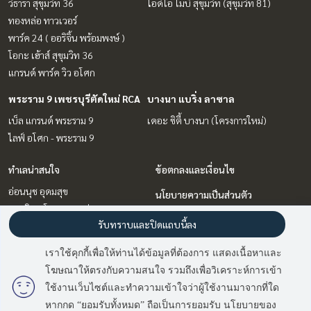
วีธารา สุขุมวิท 36
ไอดีโอ โมบิ สุขุมวิท (สุขุมวิท 81)
ทองหล่อ ทาวเวอร์
พาร์ค 24 ( ออริจิ้น พร้อมพงษ์ )
โอกะ เฮ้าส์ สุขุมวิท 36
แกรนด์ พาร์ค วิว อโศก
พระราม 9 เพชรบุรีตัดใหม่ RCA
บางนา แบริ่ง ลาซาล
เบ็ล แกรนด์ พระราม 9
เดอะ ซิตี้ บางนา (โครงการใหม่)
ไลฟ์ อโศก - พระราม 9
ทำเลน่าสนใจ
ข้อตกลงและเงื่อนไข
อ่อนนุช อุดมสุข
นโยบายความเป็นส่วนตัว
สุขุมวิท อโศก ทองหล่อ
เกี่ยวกับเรา
รับทราบและปิดแถบนี้ลง
บางนา แบริ่ง ลาซาล
พระราม 9 เพชรบุรีตัดใหม่ RCA
วิธีการฝากขาย-เช่า
เราใช้คุกกี้เพื่อให้ท่านได้ข้อมูลที่ต้องการ แสดงเนื้อหาและ
ติดต่อ
โฆษณาให้ตรงกับความสนใจ รวมถึงเพื่อวิเคราะห์การเข้า
ใช้งานเว็บไซต์และทำความเข้าใจว่าผู้ใช้งานมาจากที่ใด
หากกด “ยอมรับทั้งหมด” ถือเป็นการยอมรับ นโยบายของ