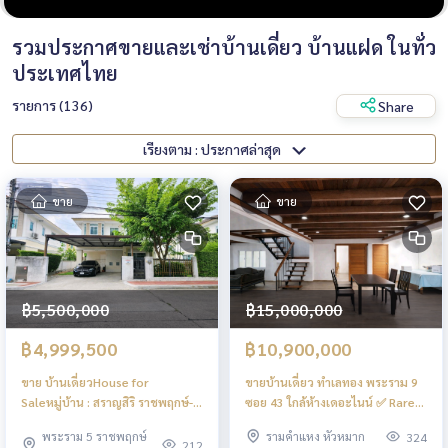
รวมประกาศขายและเช่าบ้านเดี่ยว บ้านแฝด ในทั่ว
ประเทศไทย
รายการ (136)
Share
เรียงตาม : ประกาศล่าสุด
ขาย
ขาย
฿5,500,000
฿15,000,000
฿4,999,500
฿10,900,000
ขาย บ้านเดี่ยวHouse for
ขายบ้านเดี่ยว ทำเลทอง พระราม 9
Saleหมู่บ้าน : สราญสิริ ราชพฤกษ์-
ซอย 43 ใกล้ห้างเดอะไนน์ ✅️ Rare
แจ้งวัฒนะ
item
พระราม 5 ราชพฤกษ์
รามคำแหง หัวหมาก
324
212