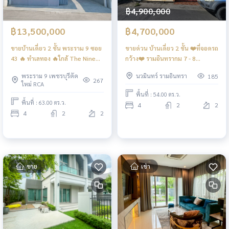
฿4,900,000
฿13,500,000
฿4,700,000
ขายบ้านเดี่ยว 2 ชั้น พระราม 9 ซอย
ขายด่วน บ้านเดี่ยว 2 ชั้น ❤️ที่จอดรถ
43 🔥 ทำเลทอง 🔥ใกล้ The Nine
กว้าง❤️ รามอินทรากม 7 - 8
Center Rama 9
รามอินทรา 46
พระราม 9 เพชรบุรีตัด
นวมินทร์ รามอินทรา
185
267
ใหม่ RCA
พื้นที่ : 54.00 ตร.ว.
พื้นที่ : 63.00 ตร.ว.
4
2
2
4
2
2
ขาย
เช่า