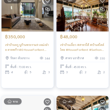
เช่า
เช่า
฿350,000
฿48,000
เช่าบ้านหรู บูก้านพระราม9-เหม่งจ๋า
เช่าบ้านเดี่ยว #สาทรใต้ #บ้านสไตล์
ย ลาดพร้าว80 HouseForRent
ไทย #HouseForRent #Sathon
BuGaanRama9-Mengjai
#UniqueAtmosphereThaiStyle
รัชดา ห้วยขวาง
สาทร นราธิวาส
344
330
LatPrao80
dHouse
พื้นที่ : 73.00 ตร.ว.
พื้นที่ : 45.00 ตร.ว.
4
5
3
3
2
2
ขาย
เช่า