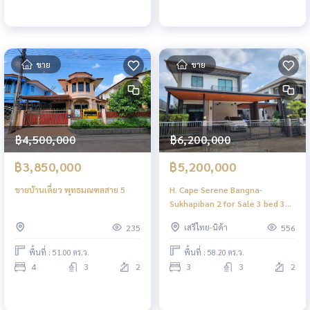
ขาย
ขาย
฿4,500,000
฿6,200,000
฿3,850,000
฿5,200,000
ขายบ้านเดี่ยว พุทธมณฑลสาย 5
H. Cape Serene Bangna-
Sukhapiban 2 for Sale 3 bed 3
bath 58.2 sqw.Yield ดีสุด✅️
เสรีไทย-นิด้า
235
556
พื้นที่ : 51.00 ตร.ว.
พื้นที่ : 58.20 ตร.ว.
4
3
2
3
3
2