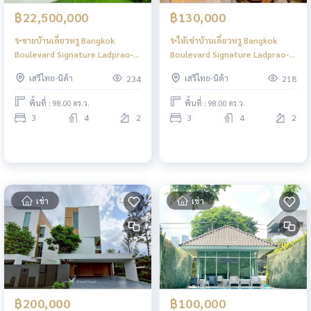
฿22,500,000
฿130,000
✨ขายบ้านเดี่ยวหรู Bangkok
✨ให้เช่าบ้านเดี่ยวหรู Bangkok
Boulevard Signature Ladprao-
Boulevard Signature Ladprao-
Serithai✨ 3 ห้องนอน 4 ห้องน้ำ
Serithai✨ 3 ห้องนอน 4 ห้องน้ำ
เสรีไทย-นิด้า
เสรีไทย-นิด้า
234
218
ขนาด 98 ตรว.
เฟอร์นิเจอร์ครบครัน
พื้นที่ : 98.00 ตร.ว.
พื้นที่ : 98.00 ตร.ว.
3
4
2
3
4
2
เช่า
เช่า
฿200,000
฿100,000