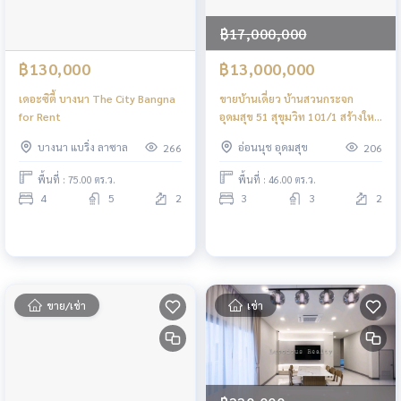
฿17,000,000
฿130,000
฿13,000,000
เดอะซิตี้ บางนา The City Bangna
ขายบ้านเดี่ยว บ้านสวนกระจก
for Rent
อุดมสุข 51 สุขุมวิท 101/1 สร้างใหม่
ทั้งหลัง พร้อมอยู่ 3 นอน 3 น้ำ 2 ชั้น
บางนา แบริ่ง ลาซาล
อ่อนนุช อุดมสุข
266
206
ครึ่ง พร้อมชั้นดาดฟ้าดูดาชิคๆ
พื้นที่ : 75.00 ตร.ว.
พื้นที่ : 46.00 ตร.ว.
4
5
2
3
3
2
ขาย/เช่า
เช่า