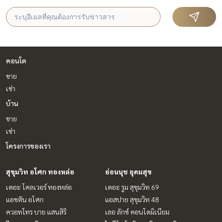
คอนโด
ขาย
เช่า
บ้าน
ขาย
เช่า
โครงการของเรา
สุขุมวิท อโศก ทองหล่อ
อ่อนนุช อุดมสุข
เดอะ โคลเวอร์ ทองหล่อ
เดอะ รูม สุขุมวิท 69
แอชตัน อโศก
แอสปาย สุขุมวิท 48
ควอทโทร บาย แสนสิริ
เลอ ลักซ์ คอนโดมิเนียม