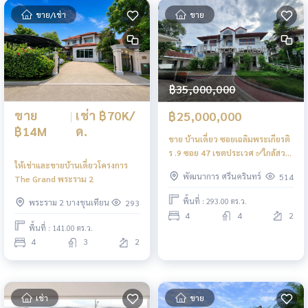
ขาย/เช่า
ขาย
฿35,000,000
ขาย
|
เช่า ฿70K/
฿25,000,000
฿14M
ด.
ขาย บ้านเดี่ยว ซอยเฉลิมพระเกียรติ
ร .9 ซอย 47 เขตประเวศ ✅️ใกล้สวน
ให้เช่าและขายบ้านเดี่ยวโครงการ
หลวงร 9 2 ชั้น4 ห้องนอน 4 ห้องน้ำ2
พัฒนาการ ศรีนครินทร์
514
The Grand พระราม 2
ครัว1 ห้องเมดจอดรถ 7 คัน บนที่ดิน
239 ตารางวาขาย 39 ล้าน บาท ต่อ
พื้นที่ : 293.00 ตร.ว.
พระราม 2 บางขุนเทียน
293
รองได้InboxหรือLINE OA :
4
4
2
@lurofficial #เฉลิมพระเกียรติร9
พื้นที่ : 141.00 ตร.ว.
#ถนนศรีนครินทร์ #
4
3
2
เช่า
ขาย