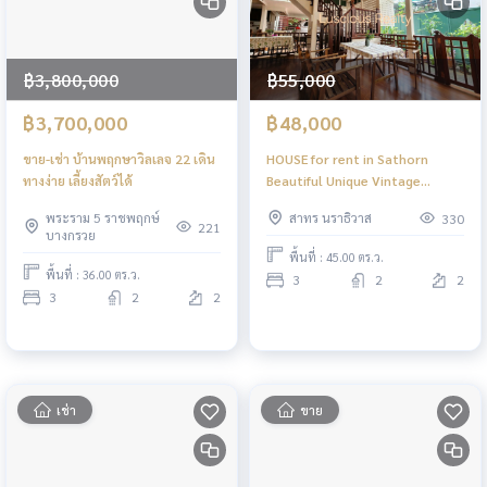
฿3,800,000
฿55,000
฿3,700,000
฿48,000
ขาย-เช่า บ้านพฤกษาวิลเลจ 22 เดิน
HOUSE for rent in Sathorn
ทางง่าย เลี้ยงสัตว์ได้
Beautiful Unique Vintage
Styling
พระราม 5 ราชพฤกษ์
สาทร นราธิวาส
330
221
บางกรวย
พื้นที่ : 45.00 ตร.ว.
พื้นที่ : 36.00 ตร.ว.
3
2
2
3
2
2
เช่า
ขาย