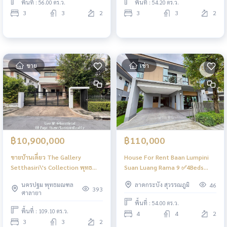
พื้นที่ : 56.00 ตร.ว.
พื้นที่ : 54.20 ตร.ว.
3
3
2
3
3
2
ขาย
เช่า
฿10,900,000
฿110,000
ขายบ้านเดี่ยว The Gallery
House For Rent Baan Lumpini
Setthasiri\'s Collection พุทธ
Suan Luang Rama 9 ✅4Beds
มณฑล สาย 1 ราคา 10.90 ล้านบาท
4Baths 54 SQ.W. 228 SQM.
นครปฐม พุทธมณฑล
ลาดกระบัง สุวรรณภูมิ
46
(ต่อรองได้)
✅Rare Item ✅Newly Renovated
393
ศาลายา
พื้นที่ : 54.00 ตร.ว.
พื้นที่ : 109.10 ตร.ว.
4
4
2
3
3
2