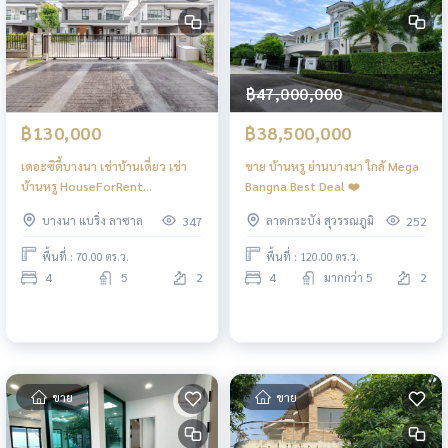
฿47,000,000
฿130,000
฿38,500,000
เดอะซิตี้บางนา เช่าบ้านเดี่ยว เช่า
ขาย บ้านหรู ย่านบางนา ใกล้ Mega
บ้านหรู HouseForRent
Bangna Best Deal ❤️
TheCityBangna
บางนา แบริ่ง ลาซาล
ลาดกระบัง สุวรรณภูมิ
347
252
พื้นที่ : 70.00 ตร.ว.
พื้นที่ : 120.00 ตร.ว.
4
5
2
4
มากกว่า 5
2
ขาย
ขาย