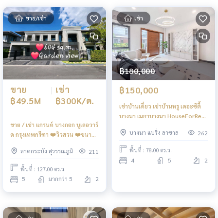
ขาย/เช่า
เช่า
฿180,000
ขาย
|
เช่า
฿150,000
฿49.5M
฿300K/ด.
เช่าบ้านเดี่ยว เช่าบ้านหรู เดอะซิตี้
บางนา เมกาบางนา HouseForRent
ขาย / เช่า แกรนด์ บางกอก บูเลอวาร์
TheCityBangna
บางนา แบริ่ง ลาซาล
262
ด กรุงเทพกรีฑา ❤️วิวสวน ❤️ขนาด
บ้านใหญ่สุด
พื้นที่ : 78.00 ตร.ว.
ลาดกระบัง สุวรรณภูมิ
211
4
5
2
พื้นที่ : 127.00 ตร.ว.
5
มากกว่า 5
2