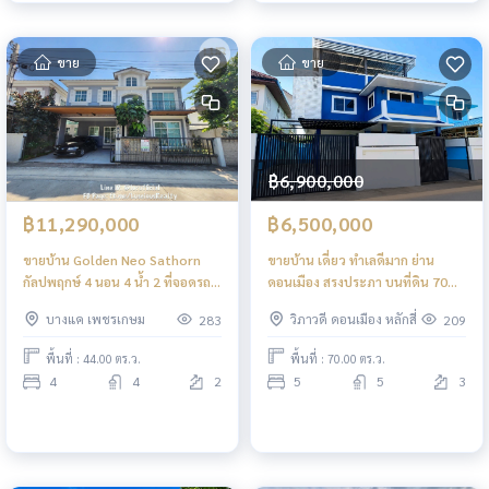
ขาย
ขาย
฿6,900,000
฿11,290,000
฿6,500,000
ขายบ้าน Golden Neo Sathorn
ขายบ้าน เดี่ยว ทำเลดีมาก ย่าน
กัลปพฤกษ์ 4 นอน 4 น้ำ 2 ที่จอดรถ
ดอนเมือง สรงประภา บนที่ดิน 70
44 ตรว. หลังมุม ทิศเหนือ 11.29
ตารางวา
บางแค เพชรเกษม
วิภาวดี ดอนเมือง หลักสี่
283
209
ล้านบาท
พื้นที่ : 44.00 ตร.ว.
พื้นที่ : 70.00 ตร.ว.
4
4
2
5
5
3