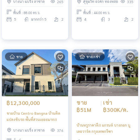
บางนา แบริ่ง ลาซาล
สุขุมวิท อโศก ทองหล่อ
265
335
พื้นที่ : 88.00 ตร.ว.
พื้นที่ : 44.00 ตร.ว.
5
มากกว่า 5
2
4
3
2
ขาย
ขาย/เช่า
ขาย
|
เช่า
฿12,300,000
฿51M
฿300K/ด.
ขายบ้าน Centro Bangna บ้านติด
แปลงขับรถ พื้นที่สวนเยอะมาก!!
บ้านหรูราคาดี!! แกรนด์ บางกอก บู
บางนา แบริ่ง ลาซาล
376
เลอวาร์ด กรุงเทพกรีฑา