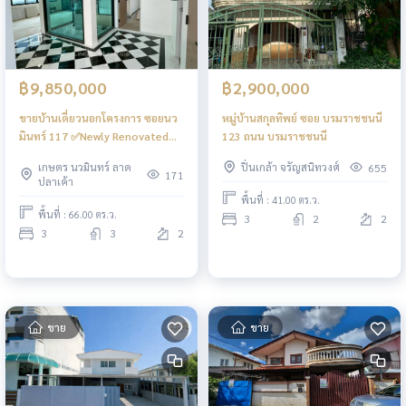
฿9,850,000
฿2,900,000
ขายบ้านเดี่ยวนอกโครงการ ซอยนว
หมู่บ้านสกุลทิพย์ ซอย บรมราชชนนี
มินทร์ 117 ✅Newly Renovated
123 ถนน บรมราชชนนี
✅แถมเฟอร์นิเจอร์ ตกแต่งให้พร้อม
เกษตร นวมินทร์ ลาด
ปิ่นเกล้า จรัญสนิทวงศ์
655
เข้าอยู่
171
ปลาเค้า
พื้นที่ : 41.00 ตร.ว.
พื้นที่ : 66.00 ตร.ว.
3
2
2
3
3
2
ขาย
ขาย