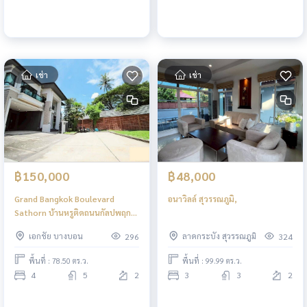
เช่า
เช่า
฿150,000
฿48,000
Grand Bangkok Boulevard
อนาวิลล์ สุวรรณภูมิ,
Sathorn บ้านหรูติดถนนกัลปพฤกษ์
เข้าเมืองสะดวก ใกล้ สาทร สำเพ็ง2
เอกชัย บางบอน
ลาดกระบัง สุวรรณภูมิ
296
324
พื้นที่ : 78.50 ตร.ว.
พื้นที่ : 99.99 ตร.ว.
4
5
2
3
3
2