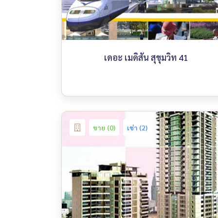
เดอะ เมดิสัน สุขุมวิท 41
ขาย (0)
เช่า (2)