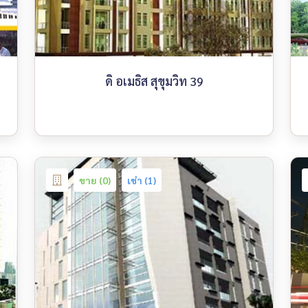
ดิ อเมธิส สุขุมวิท 39
ขาย (0)
เช่า (1)