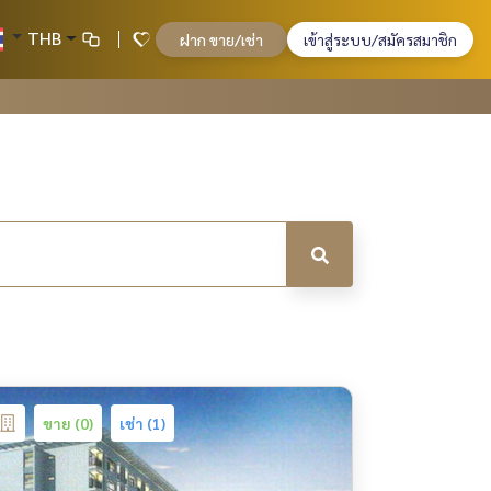
THB
ฝาก ขาย/เช่า
เข้าสู่ระบบ/สมัครสมาชิก
ขาย (0)
เช่า (1)