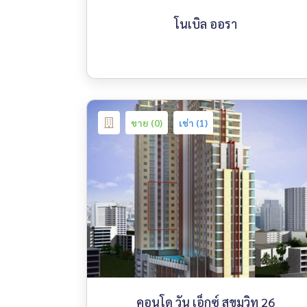
โนเบิล ออรา
ขาย (0)
เช่า (1)
คอนโด วัน เอ็กซ์ สุขุมวิท 26