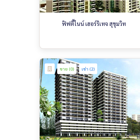
ฟิฟตี้ไนน์ เฮอร์ริเทจ สุขุมวิท
ขาย (0)
เช่า (2)