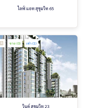
ไลฟ์ แอท สุขุมวิท 65
ขาย (0)
เช่า (1)
วินด์ สุขุมวิท 23