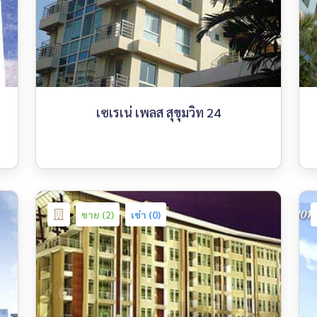
เซเรเน่ เพลส สุขุมวิท 24
ขาย (2)
เช่า (0)