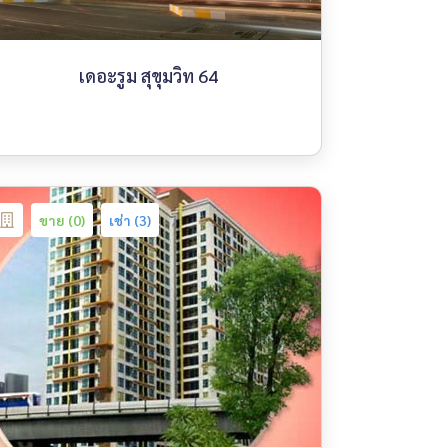
เดอะรูม สุขุมวิท 64
ขาย (0)
เช่า (3)