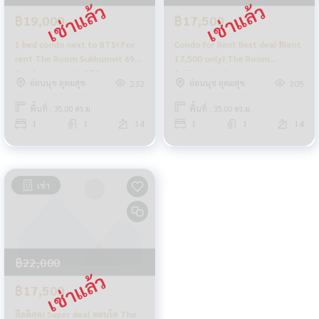
฿19,000
฿17,500
1 bed condo next to BTS! For
Condo for Rent Best deal ❗️Rent
rent The Room Sukhumvit 69
17,500 only! The Room
Condominium 🔥 BTS
Sukhumvit 69
อ่อนนุช อุดมสุข
อ่อนนุช อุดมสุข
232
205
Phrakhanong❗️
พื้นที่ : 35.00 ตร.ม.
พื้นที่ : 35.00 ตร.ม.
1
1
14
1
1
14
เช่า
฿22,000
฿17,500
ดีลดีสุด! Super deal คอนโด The