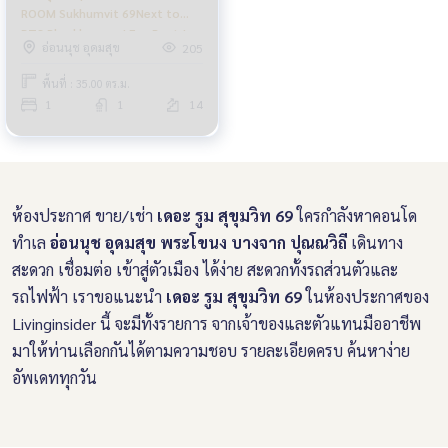
ROOM Sukhumvit 69Next to
BTS Phrakhanong! For Rent !
อ่อนนุช อุดมสุข
205
พื้นที่ : 35.00 ตร.ม.
1
1
14
ห้องประกาศ ขาย/เช่า
เดอะ รูม สุขุมวิท 69
ใครกำลังหาคอนโด
ทำเล
อ่อนนุช อุดมสุข พระโขนง บางจาก ปุณณวิถี
เดินทาง
สะดวก เชื่อมต่อ เข้าสู่ตัวเมือง ได้ง่าย สะดวกทั้งรถส่วนตัวและ
รถไฟฟ้า เราขอแนะนำ
เดอะ รูม สุขุมวิท 69
ในห้องประกาศของ
Livinginsider นี้ จะมีทั้งรายการ จากเจ้าของและตัวแทนมืออาชีพ
มาให้ท่านเลือกกันได้ตามความชอบ รายละเอียดครบ ค้นหาง่าย
อัพเดททุกวัน