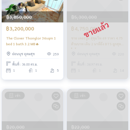
฿3,850,000
฿5,300,000
฿3,200,000
฿4,750,000
The Clover Thonglor 36sqm 1
ขาย เดอะรูม สุขุมวิท 69 ราคา 4.75
bed 1 bath 3.2 MB🔥
ล้านบาท เดิน 2 นาทีถึง BTS ถูกสุด
ในโครงการ
อ่อนนุช อุดมสุข
อ่อนนุช อุดมสุข
259
220
พื้นที่ : 36.00 ตร.ม.
พื้นที่ : 34.97 ตร.ม.
1
1
5
1
1
14
เช่า
เช่า
฿20,000
฿22,000