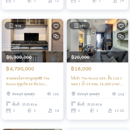
1
1
12
1
1
19
ขาย
เช่า
฿5,300,000
฿20,000
฿4,790,000
฿18,000
ขายคอนโดราคาถูกสุด❗️❗️❗️ The
ให้เช่า The Room S69, ชั้น 12A 1
Room สุขุมวิท 69 ติด bts
นอน 1 น้ำ 35 ตรม. 18,000 บาท/
พระโขนง
เดือน
อ่อนนุช อุดมสุข
อ่อนนุช อุดมสุข
195
234
พื้นที่ : 35.00 ตร.ม.
พื้นที่ : 35.00 ตร.ม.
1
1
14
1
1
11-20