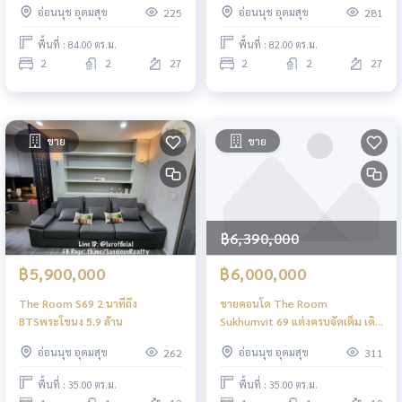
อ่อนนุช อุดมสุข
อ่อนนุช อุดมสุข
225
281
ถึง2 นอน 2 น้ำ84 ตร.ม.ชั้น 27วิว
นาทีถึง2 นอน 2 น้ำ82 ตร.ม.ชั้น
ทิศ เหนือ 2beds 2baths16th
27วิว ทิศใต้2beds 2baths27th
พื้นที่ : 84.00 ตร.ม.
พื้นที่ : 82.00 ตร.ม.
floorEast view84 sq.m.27 th
floorSouth view82 sq.m.27 th
2
2
27
2
2
27
floorRent 49,000Please
floorRent 50,000Available from
inboxorLine id :
July Please inboxorLin
smithbt#TheRoo
ขาย
ขาย
฿6,390,000
฿5,900,000
฿6,000,000
The Room S69 2 นาทีถึง
ขายคอนโด The Room
BTSพระโขนง 5.9 ล้าน
Sukhumvit 69 แต่งครบจัดเต็ม เดิน
3 นาทีถึง ฺBTS-พระโขนง
อ่อนนุช อุดมสุข
อ่อนนุช อุดมสุข
262
311
พื้นที่ : 35.00 ตร.ม.
พื้นที่ : 35.00 ตร.ม.