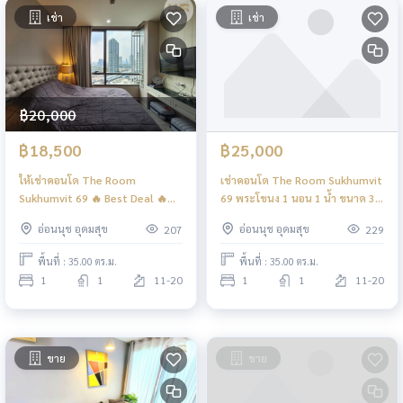
เช่า
เช่า
฿20,000
฿18,500
฿25,000
ให้เช่าคอนโด The Room
เช่าคอนโด The Room Sukhumvit
Sukhumvit 69 🔥 Best Deal 🔥
69 พระโขนง 1 นอน 1 น้ำ ขนาด 35
#พระโขนง / #Phrakanong#เช่า
ตรม. เช่า 25,000 บาท
อ่อนนุช อุดมสุข
อ่อนนุช อุดมสุข
207
229
คอนโด #เดอะรูมสุขุมวิท69
#สุขุมวิท69 #BTSพระโขนง- 1
พื้นที่ : 35.00 ตร.ม.
พื้นที่ : 35.00 ตร.ม.
นอน 1 น้ำ #เฟอร์ครบพร้อมอยู่ - ชั้น
1
1
11-20
1
1
11-20
26 ขนาด 35 ตรม. - เช่า 18,500
บาท/เดือน 🔥----------------------------
--#CondoforRen
ขาย
ขาย