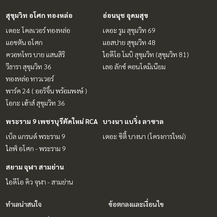
สุขุมวิท อโศก ทองหล่อ
อ่อนนุช อุดมสุข
เดอะ โคลเวอร์ ทองหล่อ
เดอะ รูม สุขุมวิท 69
แอชตัน อโศก
แอสปาย สุขุมวิท 48
ควอทโทร บาย แสนสิริ
ไอดีโอ โมบิ สุขุมวิท (สุขุมวิท 81)
วีธารา สุขุมวิท 36
เลอ ลักซ์ คอนโดมิเนียม
ทองหล่อ ทาวเวอร์
พาร์ค 24 ( ออริจิ้น พร้อมพงษ์ )
โอกะ เฮ้าส์ สุขุมวิท 36
พระราม 9 เพชรบุรีตัดใหม่ RCA
บางนา แบริ่ง ลาซาล
เบ็ล แกรนด์ พระราม 9
เดอะ ซิตี้ บางนา (โครงการใหม่)
ไลฟ์ อโศก - พระราม 9
สยาม จุฬา สามย่าน
ไอดีโอ คิว จุฬา - สามย่าน
ทำเลน่าสนใจ
ข้อตกลงและเงื่อนไข