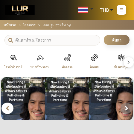
THB
หน้าแรก
โครงการ
เดอะ รูม สุขุมวิท 69
ค้นหา
โควต้าต่างชาติ
ระบบรักษาความ
ที่จอดรถ
ฟิตเนส
ห้องประชุม
ปลอดภัย