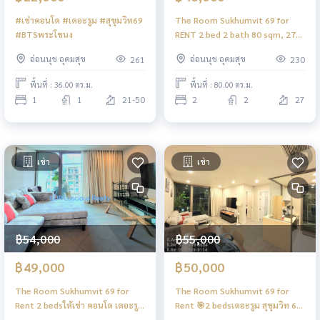
#เช่าคอนโด #เดอะรูม #สุขุมวิท69
The Room Sukhumvit 69 for
#BTSพระโขนง
RENT 2 bed 2 bath 80 sqm, 27
Floor 50,000 THB/month
อ่อนนุช อุดมสุข
อ่อนนุช อุดมสุข
261
230
พื้นที่ : 36.00 ตร.ม.
พื้นที่ : 80.00 ตร.ม.
1
1
21-50
2
2
27
เช่า
เช่า
฿54,000
฿55,000
฿49,000
฿50,000
The Room Sukhumvit 69 for
The Room Sukhumvit 69 for
Rent 2 bedsให้เช่า คอนโด เดอะรูม
Rent 🎯2 bedsเดอะรูม สุขุมวิท 69
สุขุมวิท 69ใกล้รถไฟฟ้า เดิน 3 นาที
คอนโด ให้เช่า ใกล้รถไฟฟ้า เดิน 3