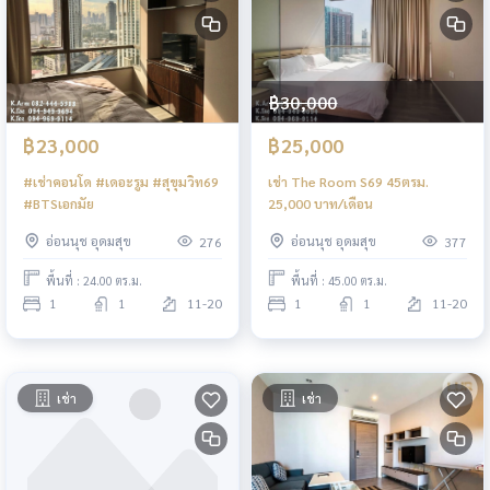
฿30,000
฿23,000
฿25,000
#เช่าคอนโด #เดอะรูม #สุขุมวิท69
เช่า The Room S69 45ตรม.
#BTSเอกมัย
25,000 บาท/เดือน
อ่อนนุช อุดมสุข
อ่อนนุช อุดมสุข
276
377
พื้นที่ : 24.00 ตร.ม.
พื้นที่ : 45.00 ตร.ม.
1
1
11-20
1
1
11-20
เช่า
เช่า