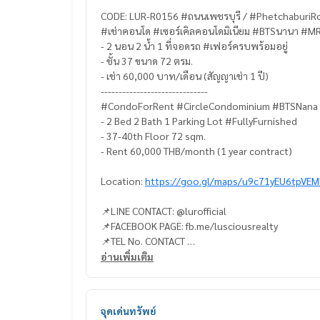
CODE: LUR-R0156 #ถนนเพชรบุรี / #PhetchaburiR
#เช่าคอนโด #เซอร์เคิลคอนโดมิเนียม #BTSนานา #MR
- 2 นอน 2 น้ำ 1 ที่จอดรถ #เฟอร์ครบพร้อมอยู่
- ชั้น 37 ขนาด 72 ตรม.
- เช่า 60,000 บาท/เดือน (สัญญาเช่า 1 ปี)
------------------------------
#CondoForRent #CircleCondominium #BTSNana
- 2 Bed 2 Bath 1 Parking Lot #FullyFurnished
- 37-40th Floor 72 sqm.
- Rent 60,000 THB/month (1 year contract)
Location:
https://goo.gl/maps/u9c71yEU6tpVE
📌LINE CONTACT: @lurofficial
📌FACEBOOK PAGE: fb.me/lusciousrealty
📌TEL No. CONTACT
K. Arm
082-4445388
อ่านเพิ่มเติม
K. Tae
094-9499694
K. Tee
094-9699114
#LUR #lusciousrealty #realty #realestate #re
จุดเด่นทรัพย์
sell #homeforbuy #townhome #townhomeforre