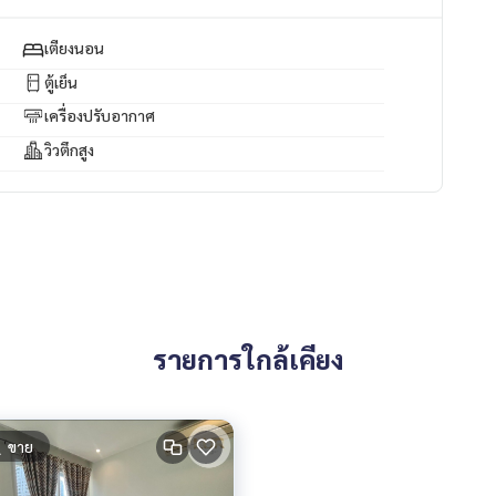
ale #townhouseforsell #townhouseforbuy #forrentcondo
NGE #CondoRentalsBangkok #RentSellCondoBangkok #Co
เตียงนอน
วยใจ #ใช้ความรู้ทำงาน #บ้านและสวน #Phetkasem #ใจกลางเ
ตู้เย็น
่าคอนโด #คอนโดให้เช่า #รับฝากขายเช่าบ้านคอนโด #ขายเช่าคอ
บ้าน #บ้านหรู #ขายบ้าน #ซื้อบ้าน #เช่าบ้าน #บ้านให้เช่า #บ้
เครื่องปรับอากาศ
 #ฝากขายเช่า #บ้านคอนโดที่ดิน #นายหน้ามืออาชีพ #สินเชื่อ #ป
วิวตึกสูง
หลังที่สอง #อยากมีคอนโด #อยากมีบ้าน #รับปรึกษางานอสังหาริมท
รายการใกล้เคียง
ขาย