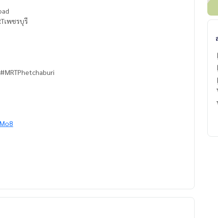
oad
Tเพชรบุรี
 #MRTPhetchaburi
MMo8
alestateagent #home #homeforrent #homeforsale #homefor
nt #townhomeforsale #townhomeforsell #townhomeforbuy