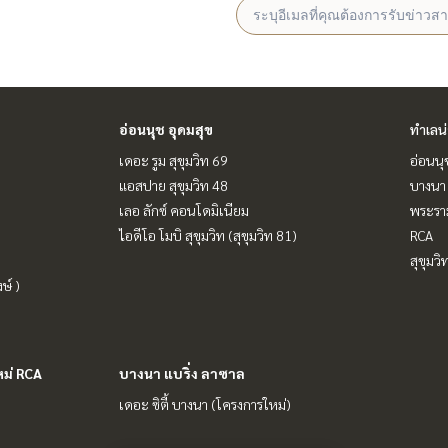
อ่อนนุช อุดมสุข
ทำเลน
เดอะ รูม สุขุมวิท 69
อ่อนนุ
แอสปาย สุขุมวิท 48
บางนา 
เลอ ลักซ์ คอนโดมิเนียม
พระราม
ไอดีโอ โมบิ สุขุมวิท (สุขุมวิท 81)
RCA
สุขุมว
ษ์ )
หม่ RCA
บางนา แบริ่ง ลาซาล
เดอะ ซิตี้ บางนา (โครงการใหม่)