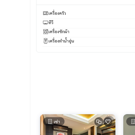
#townhouse #townhouseforrent #townhomefors
#Luxurycondo #CondoSukhumvit #CONDOEXCHA
เครื่องครัว
ndoMarket #CondoDD #Sukhumvit #CBD #ทำงานด้
ทีวี
มือง #สุขุมวิท #เพชรเกษม #คอนโด #ขายคอนโด #เช
นโด #คอนโดหรู #คอนโดใกล้รถไฟฟ้า #คอนโดใกล้bts #
เครื่องซักผ้า
านหรู #ขายเช่าบ้าน #บ้านใกล้รถไฟฟ้า #บ้านใกล้bts
เครื่องทำน้ำอุ่น
รึกษาสินเชื่อฟรี #อยากมีบ้าน #บ้านหลังแรก #บ้าน
รัพย์ #อสังหาริมทรัพย์
เช่า