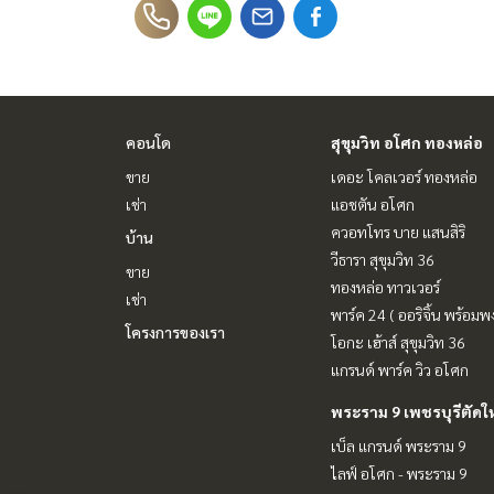
คอนโด
สุขุมวิท อโศก ทองหล่อ
ขาย
เดอะ โคลเวอร์ ทองหล่อ
เช่า
แอชตัน อโศก
ควอทโทร บาย แสนสิริ
บ้าน
วีธารา สุขุมวิท 36
ขาย
ทองหล่อ ทาวเวอร์
เช่า
พาร์ค 24 ( ออริจิ้น พร้อมพง
โครงการของเรา
โอกะ เฮ้าส์ สุขุมวิท 36
แกรนด์ พาร์ค วิว อโศก
พระราม 9 เพชรบุรีตัดใ
เบ็ล แกรนด์ พระราม 9
ไลฟ์ อโศก - พระราม 9