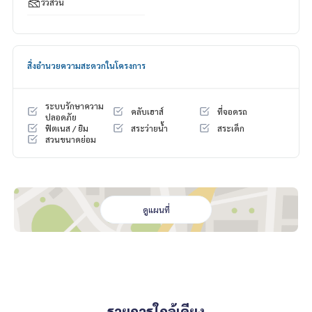
วิวสวน
#townhouseforbuy #forrentcondo #Luxurycondo #Condo
Sukhumvit #CONDOEXCHANGE #CondoRentalsBangkok #R
entSellCondoBangkok #CondoMarket #CondoDD #Sukhu
mvit #CBD #Page #agent #realtor #broker #Home #Town
สิ่งอำนวยความสะดวกในโครงการ
home #Townhoue #Building #Land #warehouse #Hotel #
bangkok #thailand #Pattaya #Chonburi #Phuket #NPL #h
elp #invest #business #ธุรกิจ #ลงทุน #หนี้เสีย #ช่วยเหลือ #
ระบบรักษาความ
พัทยา #ชลบุรี #ภูเก็ต #เพจ #ทำงานด้วยใจ #ใช้ความรู้ทำงาน #
คลับเฮาส์
ที่จอดรถ
ปลอดภัย
บ้านและสวน #Phetkasem #ใจกลางเมือง #สุขุมวิท #เพชรเกษม
ฟิตเนส / ยิม
สระว่ายน้ำ
สระเด็ก
สวนขนาดย่อม
#คอนโด #ขายคอนโด #เช่าคอนโด #คอนโดให้เช่า #รับฝากขายเ
ช่าบ้านคอนโด #ขายเช่าคอนโด #คอนโดหรู #คอนโดใกล้รถไฟฟ้
า #คอนโดใกล้bts #บ้าน #บ้านหรู #ขายบ้าน #ซื้อบ้าน #เช่าบ้า
น #บ้านให้เช่า #บ้านหรู #ขายเช่าบ้าน #บ้านใกล้รถไฟฟ้า #บ้าน
ใกล้bts #ฝากขายเช่า #บ้านคอนโดที่ดิน #บ้าน #ทาวน์โฮม #ทา
ดูแผนที่
วน์เฮาส์ #อาคารพาณิชย์ #ตึก #สำนักงาน #ที่ดิน #โกดัง #โรงงา
น #โรงแรม #นายหน้ามืออาชีพ #สินเชื่อ #ปรึกษาสินเชื่อฟรี #อ
ยากมีบ้าน #บ้านหลังแรก #บ้านหลังที่สอง #มือหนึ่ง #มือสอง #น
ายหน้า #อยากมีคอนโด #อยากมีบ้าน #รับปรึกษางานอสังหาริม
ทรัพย์ #อสังหาริมทรัพย์
รายการใกล้เคียง