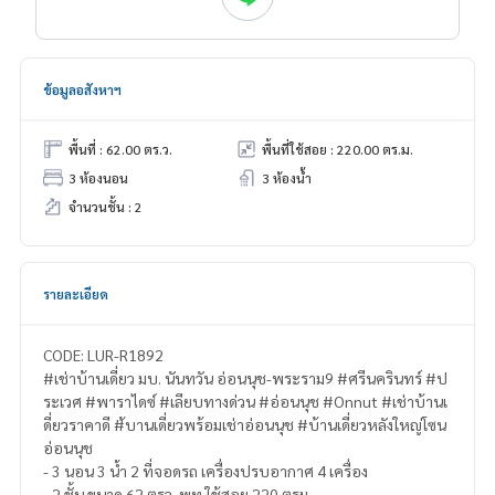
ข้อมูลอสังหาฯ
พื้นที่ : 62.00 ตร.ว.
พื้นที่ใช้สอย : 220.00 ตร.ม.
3 ห้องนอน
3 ห้องน้ำ
จำนวนชั้น : 2
รายละเอียด
CODE: LUR-R1892
#เช่าบ้านเดี่ยว มบ. นันทวัน อ่อนนุช-พระราม9 #ศรีนครินทร์ #ป
ระเวศ #พาราไดซ์ #เลียบทางด่วน #อ่อนนุช #Onnut #เช่าบ้านเ
ดี่ยวราคาดี #้บานเดี่ยวพร้อมเช่าอ่อนนุช #บ้านเดี่ยวหลังใหญ่โซน
อ่อนนุช
- 3 นอน 3 น้ำ 2 ที่จอดรถ เครื่องปรบอากาศ 4 เครื่อง
- 2 ชั้น ขนาด 62 ตรว. พท.ใช้สอย 220 ตรม.