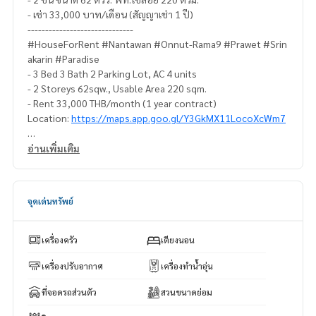
- เช่า 33,000 บาท/เดือน (สัญญาเช่า 1 ปี)
------------------------------
#HouseForRent #Nantawan #Onnut-Rama9 #Prawet #Srin
akarin #Paradise
- 3 Bed 3 Bath 2 Parking Lot, AC 4 units
- 2 Storeys 62sqw., Usable Area 220 sqm.
- Rent 33,000 THB/month (1 year contract)
Location:
https://maps.app.goo.gl/Y3GkMX11LocoXcWm7
📌LINE CONTACT: @lurofficial
อ่านเพิ่มเติม
📌FACEBOOK PAGE: fb.me/lusciousrealty
📌CONTACT
K. Ariyah
082-4445388
จุดเด่นทรัพย์
K. Smith
082-4145978
K. Pummie
094-9499694
เครื่องครัว
เตียงนอน
#LUR #lusciousrealty #realty #realestate #realestateage
nt #home #homeforrent #homeforsale #homeforsell #ho
เครื่องปรับอากาศ
เครื่องทำน้ำอุ่น
meforbuy #townhome #townhomeforrent #townhomefors
ที่จอดรถส่วนตัว
สวนขนาดย่อม
ale #townhomeforsell #townhomeforbuy #townhouse #t
ownhouseforrent #townhomeforsale #townhouseforsell