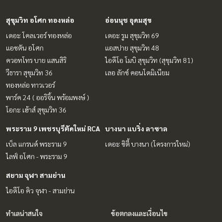
สุขุมวิท อโศก ทองหล่อ
อ่อนนุช อุดมสุข
เดอะ โคลเวอร์ ทองหล่อ
เดอะ รูม สุขุมวิท 69
แอชตัน อโศก
แอสปาย สุขุมวิท 48
ควอทโทร บาย แสนสิริ
ไอดีโอ โมบิ สุขุมวิท (สุขุมวิท 81)
วีธารา สุขุมวิท 36
เลอ ลักซ์ คอนโดมิเนียม
ทองหล่อ ทาวเวอร์
พาร์ค 24 ( ออริจิ้น พร้อมพงษ์ )
โอกะ เฮ้าส์ สุขุมวิท 36
พระราม 9 เพชรบุรีตัดใหม่ RCA
บางนา แบริ่ง ลาซาล
เบ็ล แกรนด์ พระราม 9
เดอะ ซิตี้ บางนา (โครงการใหม่)
ไลฟ์ อโศก - พระราม 9
สยาม จุฬา สามย่าน
ไอดีโอ คิว จุฬา - สามย่าน
ทำเลน่าสนใจ
ข้อตกลงและเงื่อนไข