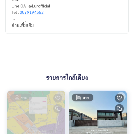
Line OA : @Lurofficial
Tel :
0879194552
#บ้านเดี่ยว #บ้านสวย #พุทธมณฑล #สาย5 #สามพราน #นครป
อ่านเพิ่มเติม
ฐม #อำเภอสามพราน
Stdh 1429 21/0569
รายการใกล้เคียง
ขาย
ขาย