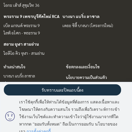
โอกะ เฮ้าส์ สุขุมวิท 36
พระราม 9 เพชรบุรีตัดใหม่ RCA
บางนา แบริ่ง ลาซาล
เบ็ล แกรนด์ พระราม 9
เดอะ ซิตี้ บางนา (โครงการใหม่)
ไลฟ์ อโศก - พระราม 9
สยาม จุฬา สามย่าน
ไอดีโอ คิว จุฬา - สามย่าน
ทำเลน่าสนใจ
ข้อตกลงและเงื่อนไข
บางนา แบริ่ง ลาซาล
นโยบายความเป็นส่วนตัว
อ่อนนุช อุดมสุข
เกี่ยวกับเรา
รับทราบและปิดแถบนี้ลง
พระราม 9 เพชรบุรีตัดใหม่ RCA
สุขุมวิท อโศก ทองหล่อ
วิธีการฝากขาย-เช่า
เราใช้คุกกี้เพื่อให้ท่านได้ข้อมูลที่ต้องการ แสดงเนื้อหาและ
สยาม จุฬา สามย่าน
ติดต่อ
โฆษณาให้ตรงกับความสนใจ รวมถึงเพื่อวิเคราะห์การเข้า
มี
2
คนกำลังดูประกาศนี้
ใช้งานเว็บไซต์และทำความเข้าใจว่าผู้ใช้งานมาจากที่ใด
หากกด “ยอมรับทั้งหมด” ถือเป็นการยอมรับ นโยบายของ
ติดต่อสอบถาม
Power by
Livinginsider.com
เรา
การตั้งค่าคุกกี้