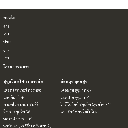
คอนโด
ขาย
เช่า
บ้าน
ขาย
เช่า
โครงการของเรา
สุขุมวิท อโศก ทองหล่อ
อ่อนนุช อุดมสุข
เดอะ โคลเวอร์ ทองหล่อ
เดอะ รูม สุขุมวิท 69
แอชตัน อโศก
แอสปาย สุขุมวิท 48
ควอทโทร บาย แสนสิริ
ไอดีโอ โมบิ สุขุมวิท (สุขุมวิท 81)
วีธารา สุขุมวิท 36
เลอ ลักซ์ คอนโดมิเนียม
ทองหล่อ ทาวเวอร์
พาร์ค 24 ( ออริจิ้น พร้อมพงษ์ )