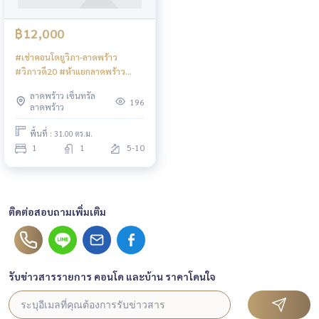
฿12,000
#เช่าคอนโดยูวิภา-ลาดพร้าว
#วิภาวดี20 #ห้าแยกลาดพร้าว
#BTSหมอชิต #MRTจตุจักร
ลาดพร้าว เซ็นทรัล
196
ลาดพร้าว
พื้นที่ : 31.00 ตร.ม.
1
1
5-10
ติดต่อสอบถามเพิ่มเติม
รับข่าวสารรายการ คอนโด และบ้าน ราคาโดนใจ