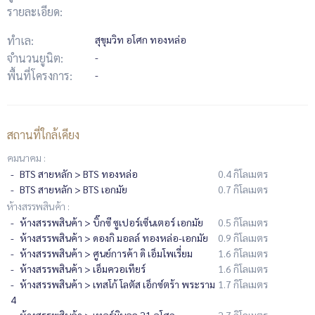
รายละเอียด:
ทำเล:
สุขุมวิท อโศก ทองหล่อ
จำนวนยูนิต:
-
พื้นที่โครงการ:
-
สถานที่ใกล้เคียง
คมนาคม :
BTS สายหลัก > BTS ทองหล่อ
0.4 กิโลเมตร
BTS สายหลัก > BTS เอกมัย
0.7 กิโลเมตร
ห้างสรรพสินค้า :
ห้างสรรพสินค้า > บิ๊กซี ซูเปอร์เซ็นเตอร์ เอกมัย
0.5 กิโลเมตร
ห้างสรรพสินค้า > ดองกิ มอลล์ ทองหล่อ-เอกมัย
0.9 กิโลเมตร
ห้างสรรพสินค้า > ศูนย์การค้า ดิ เอ็มโพเรี่ยม
1.6 กิโลเมตร
ห้างสรรพสินค้า > เอ็มควอเทียร์
1.6 กิโลเมตร
ห้างสรรพสินค้า > เทสโก้ โลตัส เอ็กซ์ตร้า พระราม
1.7 กิโลเมตร
4
ห้างสรรพสินค้า > เทอร์มินอล 21 อโศก
2.7 กิโลเมตร