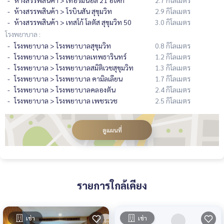
ห้างสรรพสินค้า > โรบินสัน สุขุมวิท
2.9 กิโลเมตร
ห้างสรรพสินค้า > เทสโก้ โลตัส สุขุมวิท 50
3.0 กิโลเมตร
โรงพยาบาล :
โรงพยาบาล > โรงพยาบาลสุขุมวิท
0.8 กิโลเมตร
โรงพยาบาล > โรงพยาบาลเทพธารินทร์
1.2 กิโลเมตร
โรงพยาบาล > โรงพยาบาลสมิติเวชสุขุมวิท
1.3 กิโลเมตร
โรงพยาบาล > โรงพยาบาล คามิลเลียน
1.7 กิโลเมตร
โรงพยาบาล > โรงพยาบาลคลองตัน
2.4 กิโลเมตร
โรงพยาบาล > โรงพยาบาล เพชรเวช
2.5 กิโลเมตร
ดูแผนที่
รายการใกล้เคียง
เช่า
เช่า