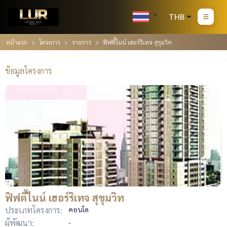
THB
หน้าแรก
โครงการ
รายการ
ฟิฟตี้ไนน์ เฮอร์ริเทจ สุขุมวิท
ข้อมูลโครงการ
ฟิฟตี้ไนน์ เฮอร์ริเทจ สุขุมวิท
ประเภทโครงการ:
คอนโด
ผู้พัฒนา:
-