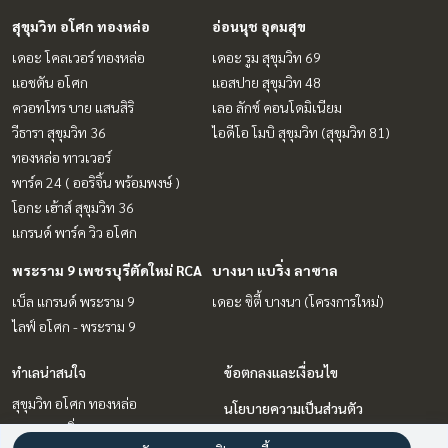
สุขุมวิท อโศก ทองหล่อ
อ่อนนุช อุดมสุข
เดอะ โคลเวอร์ ทองหล่อ
เดอะ รูม สุขุมวิท 69
แอชตัน อโศก
แอสปาย สุขุมวิท 48
ควอทโทร บาย แสนสิริ
เลอ ลักซ์ คอนโดมิเนียม
วีธารา สุขุมวิท 36
ไอดีโอ โมบิ สุขุมวิท (สุขุมวิท 81)
ทองหล่อ ทาวเวอร์
พาร์ค 24 ( ออริจิ้น พร้อมพงษ์ )
โอกะ เฮ้าส์ สุขุมวิท 36
แกรนด์ พาร์ค วิว อโศก
พระราม 9 เพชรบุรีตัดใหม่ RCA
บางนา แบริ่ง ลาซาล
เบ็ล แกรนด์ พระราม 9
เดอะ ซิตี้ บางนา (โครงการใหม่)
ไลฟ์ อโศก - พระราม 9
ทำเลน่าสนใจ
ข้อตกลงและเงื่อนไข
สุขุมวิท อโศก ทองหล่อ
นโยบายความเป็นส่วนตัว
บางนา แบริ่ง ลาซาล
เกี่ยวกับเรา