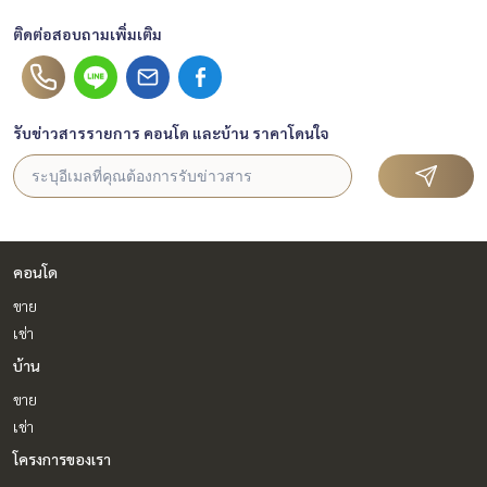
ติดต่อสอบถามเพิ่มเติม
รับข่าวสารรายการ คอนโด และบ้าน ราคาโดนใจ
คอนโด
ขาย
เช่า
บ้าน
ขาย
เช่า
โครงการของเรา