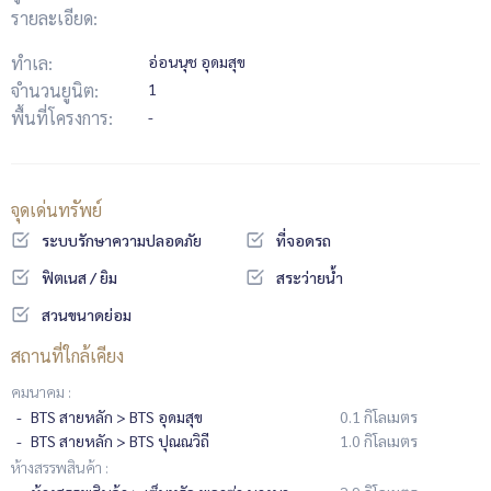
รายละเอียด:
ทำเล:
อ่อนนุช อุดมสุข
จำนวนยูนิต:
1
พื้นที่โครงการ:
-
จุดเด่นทรัพย์
ระบบรักษาความปลอดภัย
ที่จอดรถ
ฟิตเนส / ยิม
สระว่ายน้ำ
สวนขนาดย่อม
สถานที่ใกล้เคียง
คมนาคม :
BTS สายหลัก > BTS อุดมสุข
0.1 กิโลเมตร
BTS สายหลัก > BTS ปุณณวิถี
1.0 กิโลเมตร
ห้างสรรพสินค้า :