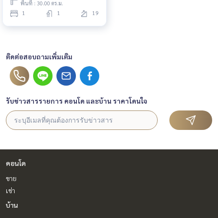
พื้นที่ : 30.00 ตร.ม.
1
1
19
ติดต่อสอบถามเพิ่มเติม
รับข่าวสารรายการ คอนโด และบ้าน ราคาโดนใจ
คอนโด
ขาย
เช่า
บ้าน