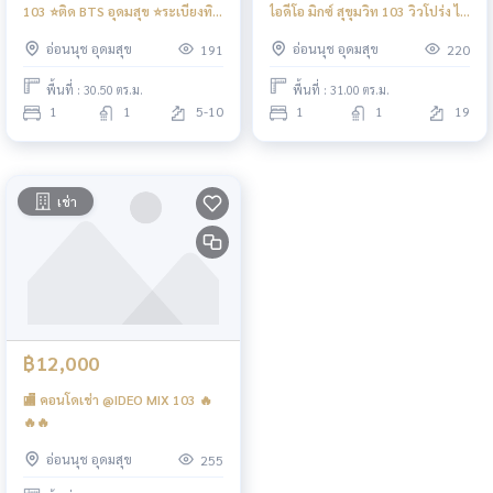
103 ⭐️ติด BTS อุดมสุข ⭐️ระเบียงทิศ
ไอดีโอ มิกซ์ สุขุมวิท 103 วิวโปร่ง ไม่
ใต้รับลมดี
บล๊อค
อ่อนนุช อุดมสุข
อ่อนนุช อุดมสุข
191
220
พื้นที่ : 30.50 ตร.ม.
พื้นที่ : 31.00 ตร.ม.
1
1
5-10
1
1
19
เช่า
฿12,000
🏬 คอนโดเช่า @IDEO MIX 103 🔥
🔥🔥
อ่อนนุช อุดมสุข
255