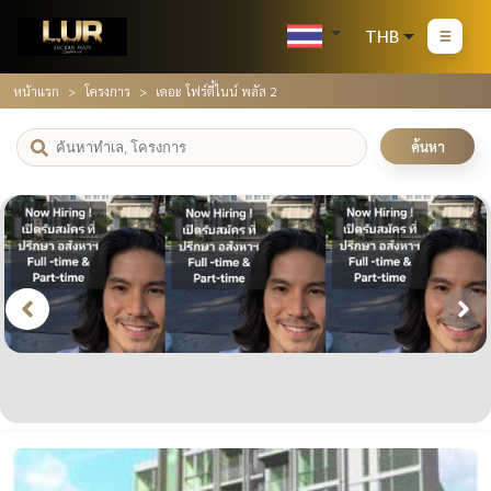
THB
หน้าแรก
โครงการ
เดอะ โฟร์ตี้ไนน์ พลัส 2
ค้นหา