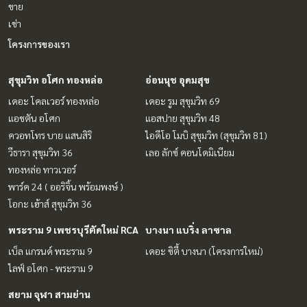
ขาย
เช่า
โครงการของเรา
สุขุมวิท อโศก ทองหล่อ
อ่อนนุช อุดมสุข
เดอะ โคลเวอร์ ทองหล่อ
เดอะ รูม สุขุมวิท 69
แอชตัน อโศก
แอสปาย สุขุมวิท 48
ควอทโทร บาย แสนสิริ
ไอดีโอ โมบิ สุขุมวิท (สุขุมวิท 81)
วีธารา สุขุมวิท 36
เลอ ลักซ์ คอนโดมิเนียม
ทองหล่อ ทาวเวอร์
พาร์ค 24 ( ออริจิ้น พร้อมพงษ์ )
โอกะ เฮ้าส์ สุขุมวิท 36
พระราม 9 เพชรบุรีตัดใหม่ RCA
บางนา แบริ่ง ลาซาล
เบ็ล แกรนด์ พระราม 9
เดอะ ซิตี้ บางนา (โครงการใหม่)
ไลฟ์ อโศก - พระราม 9
สยาม จุฬา สามย่าน